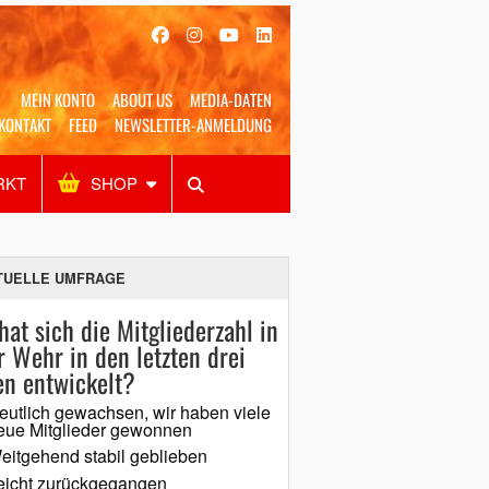
MEIN KONTO
ABOUT US
MEDIA-DATEN
KONTAKT
FEED
NEWSLETTER-ANMELDUNG
RKT
SHOP
Alles
Shop
SUCHEN
TUELLE UMFRAGE
hat sich die Mitgliederzahl in
r Wehr in den letzten drei
en entwickelt?
eutlich gewachsen, wir haben viele
eue Mitglieder gewonnen
eitgehend stabil geblieben
eicht zurückgegangen