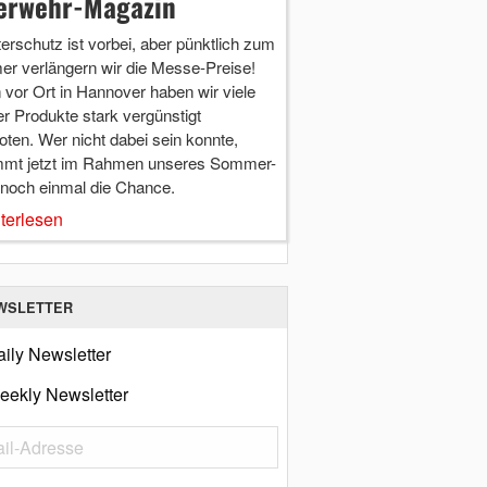
erwehr-Magazin
terschutz ist vorbei, aber pünktlich zum
r verlängern wir die Messe-Preise!
vor Ort in Hannover haben wir viele
r Produkte stark vergünstigt
ten. Wer nicht dabei sein konnte,
mt jetzt im Rahmen unseres Sommer-
 noch einmal die Chance.
terlesen
WSLETTER
ily Newsletter
eekly Newsletter