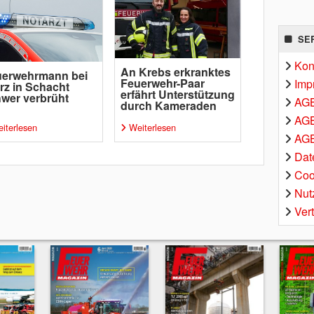
SE
Kon
An Krebs erkranktes
uerwehrmann bei
Feuerwehr-Paar
Imp
rz in Schacht
erfährt Unterstützung
wer verbrüht
AG
durch Kameraden
AGB
iterlesen
Weiterlesen
AGB
Dat
Coo
Nut
Ver