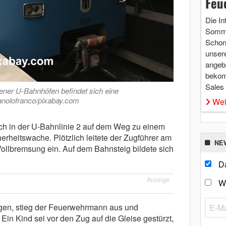
Feu
Die In
Somme
Schon 
unsere
angebo
bekom
Sales
ner U-Bahnhöfen befindet sich eine
anolofranco/pixabay.com
Wei
h in der U-Bahnlinie 2 auf dem Weg zu einem
rheitswache. Plötzlich leitete der Zugführer am
NE
ollbremsung ein. Auf dem Bahnsteig bildete sich
Da
Anzeige
W
ngen, stieg der Feuerwehrmann aus und
 Ein Kind sei vor den Zug auf die Gleise gestürzt,