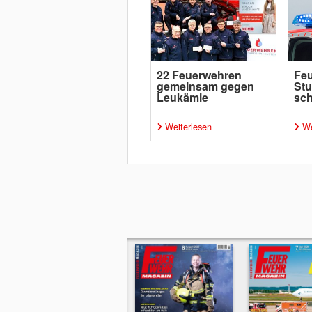
22 Feuerwehren
Fe
gemeinsam gegen
Stu
Leukämie
sch
Weiterlesen
We