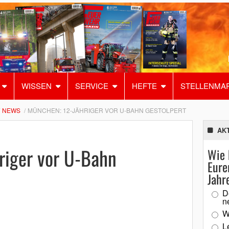
WISSEN
SERVICE
HEFTE
STELLENMA
NEWS
MÜNCHEN: 12-JÄHRIGER VOR U-BAHN GESTOLPERT
AK
riger vor U-Bahn
Wie 
Eure
Jahr
D
n
W
L