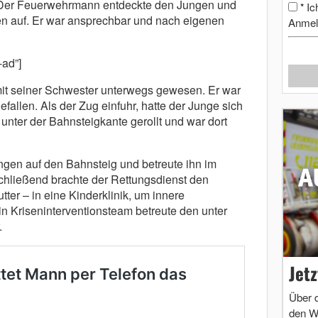
Der Feuerwehrmann entdeckte den Jungen und
Ic
*
n auf. Er war ansprechbar und nach eigenen
Anmel
-ad”]
t seiner Schwester unterwegs gewesen. Er war
efallen. Als der Zug einfuhr, hatte der Junge sich
 unter der Bahnsteigkante gerollt und war dort
gen auf den Bahnsteig und betreute ihn im
chließend brachte der Rettungsdienst den
ter – in eine Kinderklinik, um innere
n Kriseninterventionsteam betreute den unter
.
Jet
Über 
den W