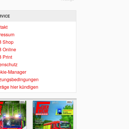
RVICE
takt
ressum
B Shop
 Online
 Print
enschutz
kie-Manager
zungsbedingungen
träge hier kündigen