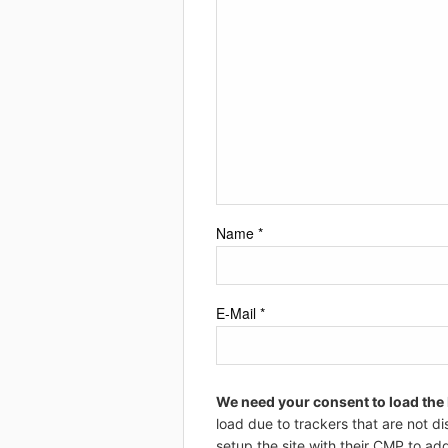
Name
*
E-Mail
*
We need your consent to load the
load due to trackers that are not di
setup the site with their CMP to add