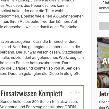
Ic
*
 des Auslösers des Feuerlöschers konnte
Anmel
selbst hatten der oder die Täter wohl
itgenommen. Ebenso wie einen Akku-betriebenen
r aus ihren Autos befreit werden können. Auf
le abgesehen, weil sie damit auch Einbrüche
t davon auszugehen, dass die Einbrecher durch
 sind. Von dort gelangten sie aber nicht in die
erbahn. Die Tür war verschlossen. Stattdessen
ghalle, nutzten dort aufgefundenes Werkzeug, um
halle ein Fenster herauszubrechen. Dann
er vor die Garage und konnten so von außen den
ösen. Dadurch gelangten die Diebe in die große
 Einsatzwissen Komplett
Jet
Anzeige
 Sonderhefte, über 800 Seiten Einsatzwissen:
Über 
Waldbrand und Fahrzeugtechnik über CBRN
den W