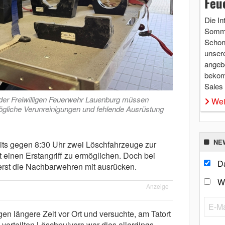
Feu
Die In
Somme
Schon 
unsere
angebo
bekom
Sales
der Freiwilligen Feuerwehr Lauenburg müssen
Wei
gliche Verunreinigungen und fehlende Ausrüstung
NE
its gegen 8:30 Uhr zwei Löschfahrzeuge zur
 einen Erstangriff zu ermöglichen. Doch bei
Da
rst die Nachbarwehren mit ausrücken.
W
Anzeige
n längere Zeit vor Ort und versuchte, am Tatort
verteilten Löschpulvers war dies allerdings