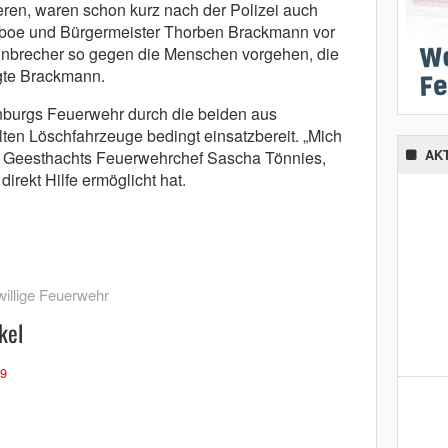
en, waren schon kurz nach der Polizei auch
sboe und Bürgermeister Thorben Brackmann vor
 Einbrecher so gegen die Menschen vorgehen, die
agte Brackmann.
nburgs Feuerwehr durch die beiden aus
lten Löschfahrzeuge bedingt einsatzbereit. „Mich
 Geesthachts Feuerwehrchef Sascha Tönnies,
AK
irekt Hilfe ermöglicht hat.
willige Feuerwehr
kel
59