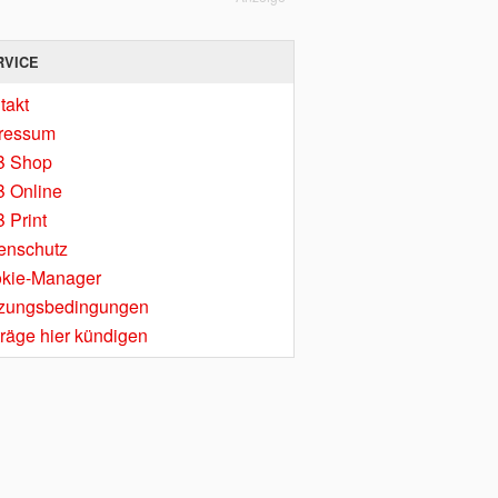
RVICE
takt
ressum
B Shop
 Online
 Print
enschutz
kie-Manager
zungsbedingungen
träge hier kündigen