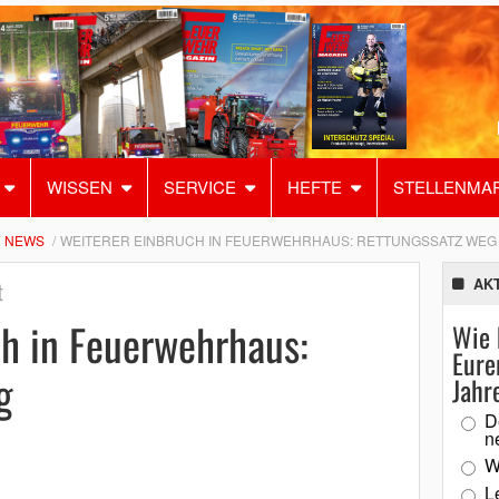
WISSEN
SERVICE
HEFTE
STELLENMA
NEWS
WEITERER EINBRUCH IN FEUERWEHRHAUS: RETTUNGSSATZ WEG
AK
t
h in Feuerwehrhaus:
Wie 
Eure
g
Jahr
D
n
W
L