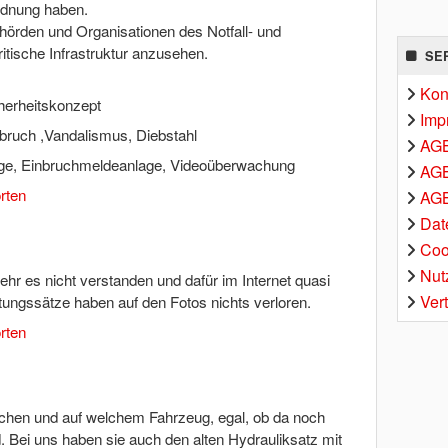
Ordnung haben.
örden und Organisationen des Notfall- und
itische Infrastruktur anzusehen.
SE
Kon
herheitskonzept
Imp
bruch ,Vandalismus, Diebstahl
AG
e, Einbruchmeldeanlage, Videoüberwachung
AGB
rten
AGB
Dat
Coo
Nut
hr es nicht verstanden und dafür im Internet quasi
Ver
ngssätze haben auf den Fotos nichts verloren.
rten
uchen und auf welchem Fahrzeug, egal, ob da noch
. Bei uns haben sie auch den alten Hydrauliksatz mit