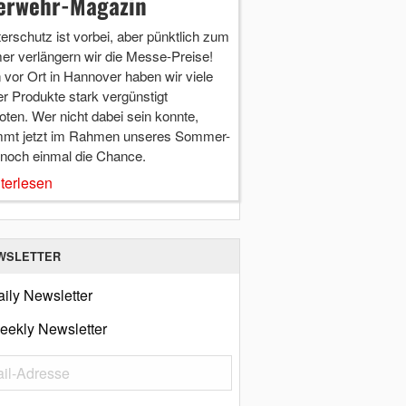
erwehr-Magazin
terschutz ist vorbei, aber pünktlich zum
r verlängern wir die Messe-Preise!
vor Ort in Hannover haben wir viele
r Produkte stark vergünstigt
ten. Wer nicht dabei sein konnte,
mt jetzt im Rahmen unseres Sommer-
 noch einmal die Chance.
terlesen
WSLETTER
ily Newsletter
eekly Newsletter