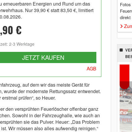
zu erneuerbaren Energien und Rund um das
Fotos
wehrhaus. Nur 39,90 € statt 83,50 €, limitiert
Feuer
30.08.2026.
direkt
,90 €
Zum
rzeit: 2-3 Werktage
VE
JETZT KAUFEN
BE
AGB
fahrzeug, auf dem wir das meiste Gerät für
n, wurde der modernste Rettungssatz entwendet.
 erstmal prüfen“, so Heuer.
her den versprühten Feuerlöscher offenbar ganz
schen. Sowohl in der Fahrzeughalle, wie auch an
versprühten sie das Pulver. Heuer: „Das Problem
 ist. Wir müssen also alles aufwendig reinigen.“