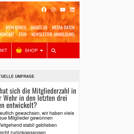
MEIN KONTO
ABOUT US
MEDIA-DATEN
KONTAKT
FEED
NEWSLETTER-ANMELDUNG
RKT
SHOP
Alles
Shop
SUCHEN
TUELLE UMFRAGE
hat sich die Mitgliederzahl in
r Wehr in den letzten drei
en entwickelt?
eutlich gewachsen, wir haben viele
eue Mitglieder gewonnen
eitgehend stabil geblieben
eicht zurückgegangen