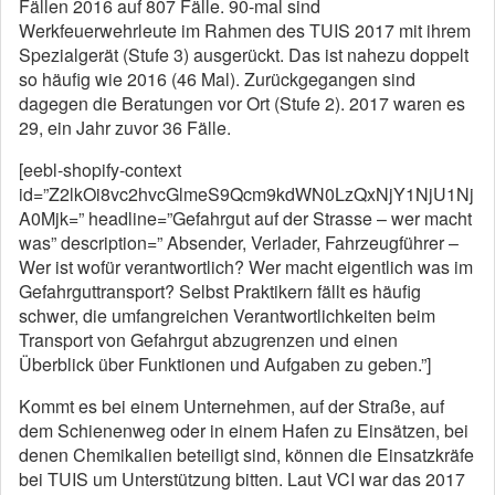
Fällen 2016 auf 807 Fälle. 90-mal sind
Werkfeuerwehrleute im Rahmen des TUIS 2017 mit ihrem
Spezialgerät (Stufe 3) ausgerückt. Das ist nahezu doppelt
so häufig wie 2016 (46 Mal). Zurückgegangen sind
dagegen die Beratungen vor Ort (Stufe 2). 2017 waren es
29, ein Jahr zuvor 36 Fälle.
[eebl-shopify-context
id=”Z2lkOi8vc2hvcGlmeS9Qcm9kdWN0LzQxNjY1NjU1Nj
A0Mjk=” headline=”Gefahrgut auf der Strasse – wer macht
was” description=” Absender, Verlader, Fahrzeugführer –
Wer ist wofür verantwortlich? Wer macht eigentlich was im
Gefahrguttransport? Selbst Praktikern fällt es häufig
schwer, die umfangreichen Verantwortlichkeiten beim
Transport von Gefahrgut abzugrenzen und einen
Überblick über Funktionen und Aufgaben zu geben.”]
Kommt es bei einem Unternehmen, auf der Straße, auf
dem Schienenweg oder in einem Hafen zu Einsätzen, bei
denen Chemikalien beteiligt sind, können die Einsatzkräfe
bei TUIS um Unterstützung bitten. Laut VCI war das 2017