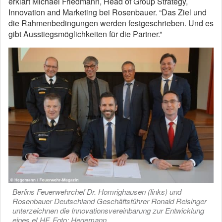
erklärt Michael Friedmann, Head of Group Strategy,
Innovation and Marketing bei Rosenbauer. “Das Ziel und
die Rahmenbedingungen werden festgeschrieben. Und es
gibt Ausstiegsmöglichkeiten für die Partner.”
Berlins Feuerwehrchef Dr. Homrighausen (links) und
Rosenbauer Deutschland Geschäftsführer Ronald Reisinger
unterzeichnen die Innovationsvereinbarung zur Entwicklung
eines eLHF. Foto: Hegemann