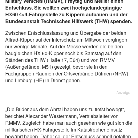
Military Vehicles (RMMV), Freytag und Meiller einen
Entschluss. Sie wollten zwei hochgeländegängige
HX60 4×4-Fahrgestelle zu Kippern aufbauen und der
Bundesanstalt Technisches Hilfswerk (THW) spenden.
Zwischen Entschlussfassung und Übergabe der beiden
Allrad-Kipper auf der Interschutz am Mittwoch vergingen
nur wenige Monate. Auf der Messe werden die beiden
baugleichen HX 60-Kipper noch bis Samstag auf den
Ständen des THW (Halle 17, E64) und von RMMV
(Außengelände, M51) gezeigt, bevor sie in den
Fachgruppen Räumen der Ortsverbände Dülmen (NRW)
und Limburg (HE) in Dienst gehen.
Anzeige
„Die Bilder aus dem Ahrtal haben uns zu tiefst bewegt“,
berichtet Alexander Westermann, Vertriebsleiter von
RMMV. Zugleich habe man auch gesehen wie gut sich die
militärischen HX-Fahrgestelle im Katastropheneinsatz
bewährt haben. Daher sei der Entschluss schnell gefallen