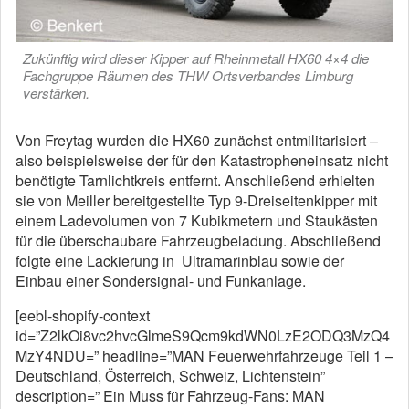
Zukünftig wird dieser Kipper auf Rheinmetall HX60 4×4 die
Fachgruppe Räumen des THW Ortsverbandes Limburg
verstärken.
Von Freytag wurden die HX60 zunächst entmilitarisiert –
also beispielsweise der für den Katastropheneinsatz nicht
benötigte Tarnlichtkreis entfernt. Anschließend erhielten
sie von Meiller bereitgestellte Typ 9-Dreiseitenkipper mit
einem Ladevolumen von 7 Kubikmetern und Staukästen
für die überschaubare Fahrzeugbeladung. Abschließend
folgte eine Lackierung in Ultramarinblau sowie der
Einbau einer Sondersignal- und Funkanlage.
[eebl-shopify-context
id=”Z2lkOi8vc2hvcGlmeS9Qcm9kdWN0LzE2ODQ3MzQ4
MzY4NDU=” headline=”MAN Feuerwehrfahrzeuge Teil 1 –
Deutschland, Österreich, Schweiz, Lichtenstein”
description=” Ein Muss für Fahrzeug-Fans: MAN