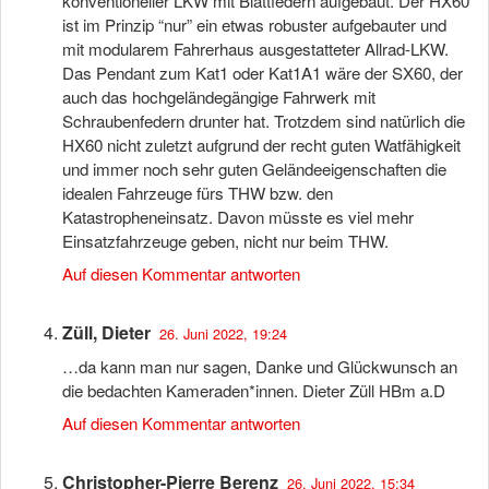
konventioneller LKW mit Blattfedern aufgebaut. Der HX60
ist im Prinzip “nur” ein etwas robuster aufgebauter und
mit modularem Fahrerhaus ausgestatteter Allrad-LKW.
Das Pendant zum Kat1 oder Kat1A1 wäre der SX60, der
auch das hochgeländegängige Fahrwerk mit
Schraubenfedern drunter hat. Trotzdem sind natürlich die
HX60 nicht zuletzt aufgrund der recht guten Watfähigkeit
und immer noch sehr guten Geländeeigenschaften die
idealen Fahrzeuge fürs THW bzw. den
Katastropheneinsatz. Davon müsste es viel mehr
Einsatzfahrzeuge geben, nicht nur beim THW.
Auf diesen Kommentar antworten
Züll, Dieter
26. Juni 2022, 19:24
…da kann man nur sagen, Danke und Glückwunsch an
die bedachten Kameraden*innen. Dieter Züll HBm a.D
Auf diesen Kommentar antworten
Christopher-Pierre Berenz
26. Juni 2022, 15:34