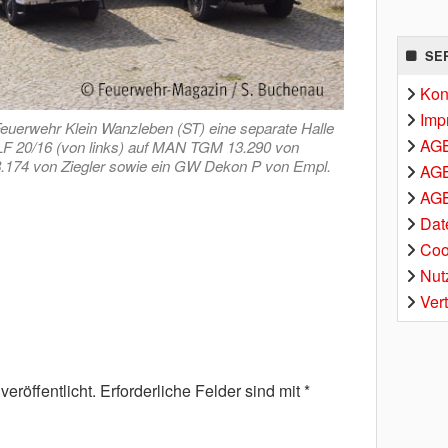
SE
Kon
Imp
Feuerwehr Klein Wanzleben (ST) eine separate Halle
AG
n LF 20/16 (von links) auf MAN TGM 13.290 von
8.174 von Ziegler sowie ein GW Dekon P von Empl.
AGB
AGB
Dat
Coo
Nut
Ver
eröffentlicht.
Erforderliche Felder sind mit
*