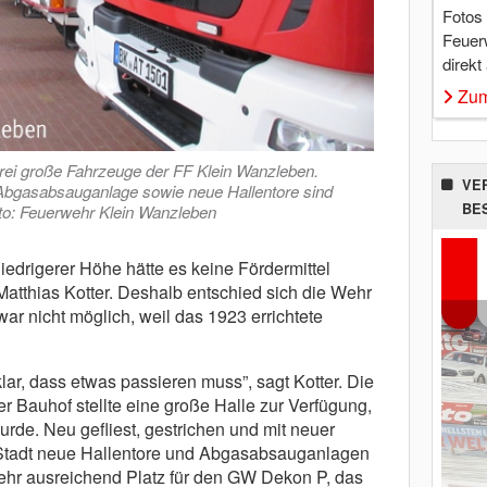
Fotos
Feuer
direkt
Zum
 drei große Fahrzeuge der FF Klein Wanzleben.
VE
Abgasabsauganlage sowie neue Hallentore sind
BE
oto: Feuerwehr Klein Wanzleben
niedrigerer Höhe hätte es keine Fördermittel
 Matthias Kotter. Deshalb entschied sich die Wehr
ar nicht möglich, weil das 1923 errichtete
lar, dass etwas passieren muss”, sagt Kotter. Die
r Bauhof stellte eine große Halle zur Verfügung,
urde. Neu gefliest, gestrichen und mit neuer
 Stadt neue Hallentore und Abgasabsauganlagen
rwehr ausreichend Platz für den GW Dekon P, das