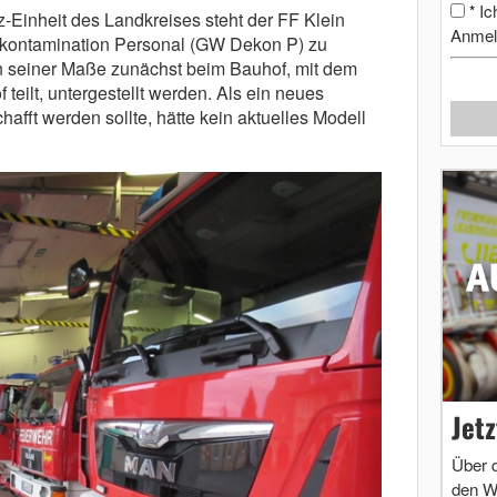
Ic
*
z-Einheit des Landkreises steht der FF Klein
Anmel
ontamination Personal (GW Dekon P) zu
 seiner Maße zunächst beim Bauhof, mit dem
teilt, untergestellt werden. Als ein neues
fft werden sollte, hätte kein aktuelles Modell
Jet
Über 
den W