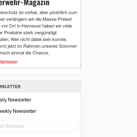
erwehr-Magazin
terschutz ist vorbei, aber pünktlich zum
r verlängern wir die Messe-Preise!
vor Ort in Hannover haben wir viele
r Produkte stark vergünstigt
ten. Wer nicht dabei sein konnte,
mt jetzt im Rahmen unseres Sommer-
 noch einmal die Chance.
terlesen
WSLETTER
ily Newsletter
eekly Newsletter