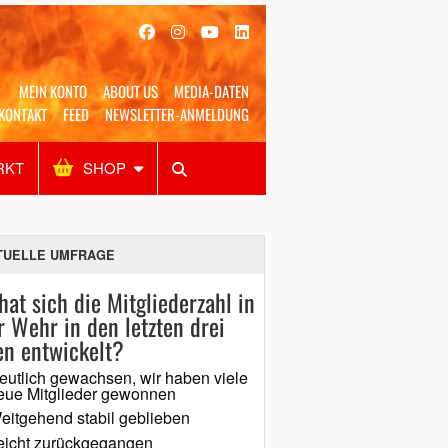
MEIN KONTO
ABOUT US
MEDIA-DATEN
KONTAKT
FEED
NEWSLETTER-ANMELDUNG
RKT
SHOP
Alles
Shop
SUCHEN
TUELLE UMFRAGE
hat sich die Mitgliederzahl in
r Wehr in den letzten drei
en entwickelt?
eutlich gewachsen, wir haben viele
eue Mitglieder gewonnen
eitgehend stabil geblieben
eicht zurückgegangen