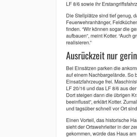
LF 8/6 sowie ihr Erstangriffsfahr
Die Stellplätze sind tief genug,
Feuerwehranhänger, Feldküchen u
finden. “Wir können sogar die g
aufbauen”, meint Kotter. “Auch g
realisieren.”
Ausrückzeit nur gerin
Bei Einsätzen parken die anko
auf einem Nachbargelände. So ble
Einsatzfahrzeuge frei. Maschinis
LF 20/16 und das LF 8/6 aus der 
Dort steigen dann die übrigen Krä
beeinflusst”, erklärt Kotter. Zum
und tagsüber schnell vor Ort sin
Einen Vorteil, das historische H
sieht der Ortswehrleiter in der 
gekommen, würde das Haus am Ort