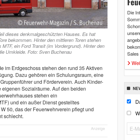
Feu
Die In
Somme
Schon 
unsere
Teil dieses denkmalgeschützten Hauses. Es hat
Tore bekommen. Hinter den mittleren Toren stehen
angebo
 MTF, ein Ford Transit (im Vordergrund). Hinter den
bekom
 die Umkleide. Foto: Sven Buchenau
Sales
Wei
e im Erdgeschoss stehen den rund 35 Aktiven
ügung. Dazu gehören ein Schulungsraum, eine
, Gruppenführer und Förderverein. Auch Kinder-
 eigenen Sozialräume. Auf den beiden
NE
euerwehrhauses stehen ein
Da
TF) und ein außer Dienst gestelltes
 W 50, das der Feuerwehrverein pflegt und
W
ht schlecht.
Anzeige