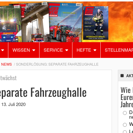
WISSEN
SERVICE
HEFTE
STELLENMA
NEWS
SONDERLÖSUNG: SEPARATE FAHRZEUGHALLE
AK
itwächst
eparate Fahrzeughalle
Wie 
Eure
Jahr
,
13. Juli 2020
D
n
W
L