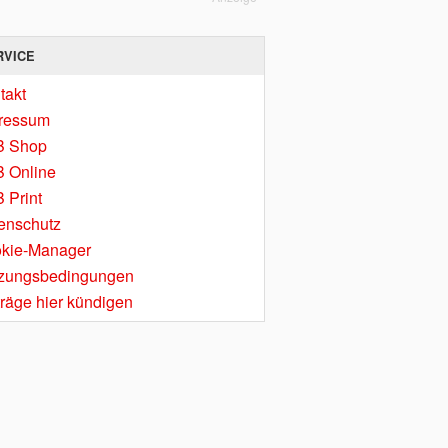
RVICE
takt
ressum
B Shop
 Online
 Print
enschutz
kie-Manager
zungsbedingungen
träge hier kündigen