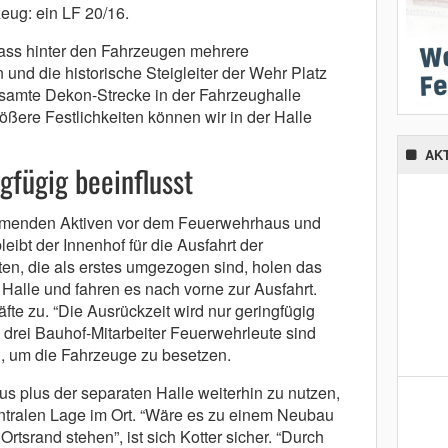
zeug: ein LF 20/16.
 dass hinter den Fahrzeugen mehrere
nd die historische Steigleiter der Wehr Platz
esamte Dekon-Strecke in der Fahrzeughalle
rößere Festlichkeiten können wir in der Halle
AK
gfügig beeinflusst
mmenden Aktiven vor dem Feuerwehrhaus und
ibt der Innenhof für die Ausfahrt der
ten, die als erstes umgezogen sind, holen das
Halle und fahren es nach vorne zur Ausfahrt.
fte zu. “Die Ausrückzeit wird nur geringfügig
al drei Bauhof-Mitarbeiter Feuerwehrleute sind
d, um die Fahrzeuge zu besetzen.
aus plus der separaten Halle weiterhin zu nutzen,
zentralen Lage im Ort. “Wäre es zu einem Neubau
srand stehen”, ist sich Kotter sicher. “Durch