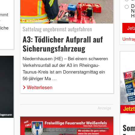
D
N
ommt
H
r
liche
Sattelzug ungebremst aufgefahren
A3: Tödlicher Aufprall auf
Umfra
Sicherungsfahrzeug
Niedernhausen (HE) – Bei einem schweren
Verkehrsunfall auf der A3 im Rheingau-
Taunus-Kreis ist am Donnerstagmittag ein
56-jähriger Ma …
Weiterlesen
Anzeige
Som