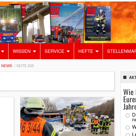
WISSEN
SERVICE
HEFTE
STELLENMA
NEWS
SEITE 205
AK
Wie 
Eure
Jahr
D
n
W
L