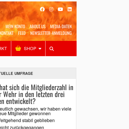
MEIN KONTO
ABOUT US
MEDIA-DATEN
KONTAKT
FEED
NEWSLETTER-ANMELDUNG
RKT
SHOP
Alles
Shop
SUCHEN
TUELLE UMFRAGE
hat sich die Mitgliederzahl in
r Wehr in den letzten drei
en entwickelt?
eutlich gewachsen, wir haben viele
eue Mitglieder gewonnen
eitgehend stabil geblieben
eicht zurückgegangen