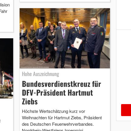
ision
Fahr
Hohe Auszeichnung
Bundesverdienstkreuz für
DFV-Präsident Hartmut
Ziebs
Höchste Wertschätzung kurz vor
Weihnachten für Hartmut Ziebs, Präsident
e
des Deutschen Feuerwehrverbandes.
Nordrhein-Westfalens Innenmini …