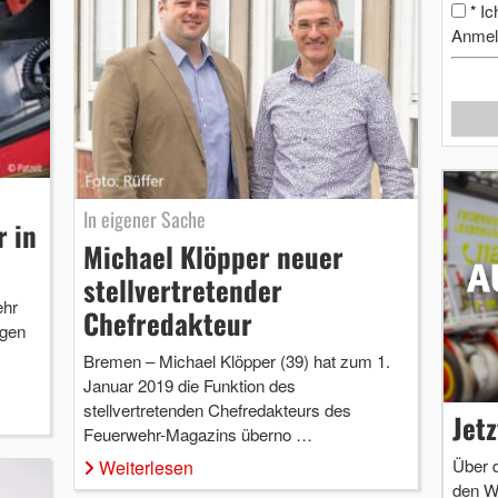
Ic
*
Anmel
In eigener Sache
 in
Michael Klöpper neuer
stellvertretender
ehr
Chefredakteur
igen
Bremen – Michael Klöpper (39) hat zum 1.
Januar 2019 die Funktion des
stellvertretenden Chefredakteurs des
Jet
Feuerwehr-Magazins überno …
Über 
Weiterlesen
den W