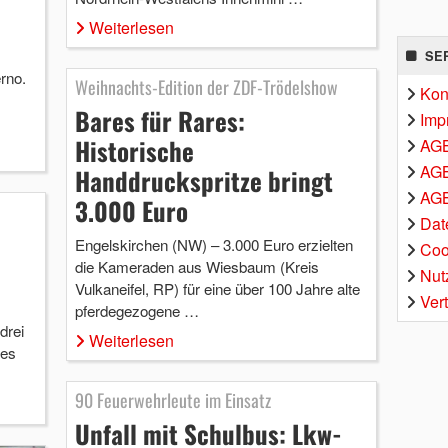
Weiterlesen
SE
rno.
Weihnachts-Edition der ZDF-Trödelshow
Kon
Bares für Rares:
Imp
Historische
AG
AGB
Handdruckspritze bringt
AGB
3.000 Euro
Dat
Engelskirchen (NW) – 3.000 Euro erzielten
Coo
die Kameraden aus Wiesbaum (Kreis
Nut
Vulkaneifel, RP) für eine über 100 Jahre alte
Ver
pferdegezogene …
drei
Weiterlesen
 es
90 Feuerwehrleute im Einsatz
Unfall mit Schulbus: Lkw-