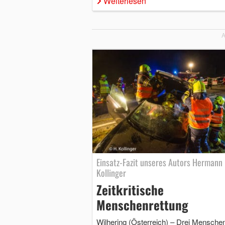
Weiterlesen
A
Einsatz-Fazit unseres Autors Hermann
Kollinger
Zeitkritische
Menschenrettung
Wilhering (Österreich) – Drei Mensche