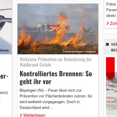
Fotos
Feuer
direkt
Zum
VE
BE
Wirksame Prävention zur Reduzierung der
Waldbrand-Gefahr
-
Kontrolliertes Brennen: So
er-
geht ihr vor
Bispingen (NI) – Feuer lässt sich zur
eich)
Prävention vor Flächenbränden nutzen. So
e
wird weltweit vorgegangen. Doch in
Deutschland wird …
Weiterlesen