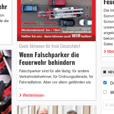
Feu
ehr
Die In
von
Somme
e die
Schon 
unsere
angebo
bekom
Sales
Coole Aktionen für freie Einsatzfahrt
Wei
Wenn Falschparker die
Feuerwehr behindern
Falschparker sind für alle lästig: für andere
NE
Verkehrsteilnehmer, für Ordnungsdienste, für
Fahrradfahrer. Aber vor allem gefährden sie
Da
…
W
Weiterlesen