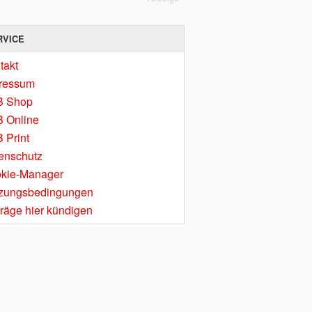
RVICE
takt
ressum
B Shop
 Online
 Print
enschutz
kie-Manager
zungsbedingungen
träge hier kündigen