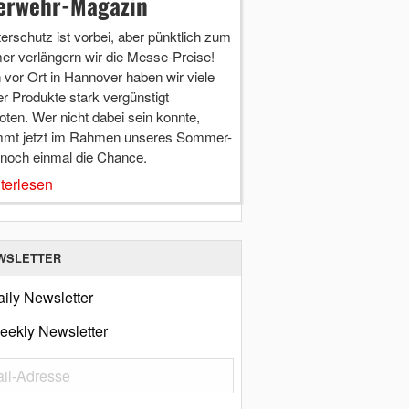
erwehr-Magazin
terschutz ist vorbei, aber pünktlich zum
r verlängern wir die Messe-Preise!
vor Ort in Hannover haben wir viele
r Produkte stark vergünstigt
ten. Wer nicht dabei sein konnte,
mt jetzt im Rahmen unseres Sommer-
 noch einmal die Chance.
terlesen
WSLETTER
ily Newsletter
eekly Newsletter