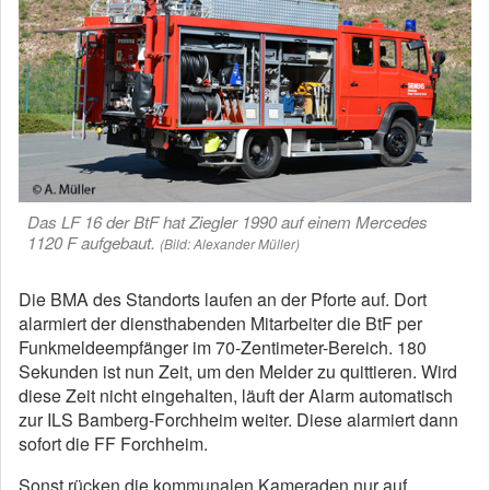
Das LF 16 der BtF hat Ziegler 1990 auf einem Mercedes
1120 F aufgebaut.
(Bild: Alexander Müller)
Die BMA des Standorts laufen an der Pforte auf. Dort
alarmiert der diensthabenden Mitarbeiter die BtF per
Funkmeldeempfänger im 70-Zentimeter-Bereich. 180
Sekunden ist nun Zeit, um den Melder zu quittieren. Wird
diese Zeit nicht eingehalten, läuft der Alarm automatisch
zur ILS Bamberg-Forchheim weiter. Diese alarmiert dann
sofort die FF Forchheim.
Sonst rücken die kommunalen Kameraden nur auf