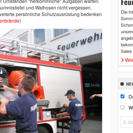
Feu
er Umständen “herkömmliche” Aufgaben warten.
ummistiefel und Wathosen nicht vergessen.
Die In
weiterte persönliche Schutzausrüstung bedenken
Somme
henbrände
)
Schon 
unsere
angebo
bekom
Sales
Wei
NE
Da
W