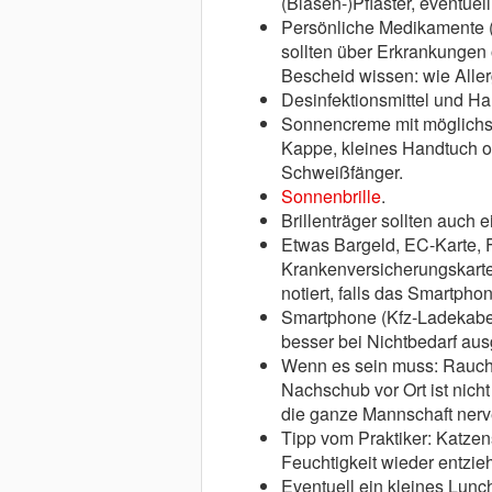
(Blasen-)Pflaster, eventuel
Persönliche Medikamente 
sollten über Erkrankungen
Bescheid wissen: wie Alle
Desinfektionsmittel und H
Sonnencreme mit möglichst
Kappe, kleines Handtuch o
Schweißfänger.
Sonnenbrille
.
Brillenträger sollten auch 
Etwas Bargeld, EC-Karte, 
Krankenversicherungskarte
notiert, falls das Smartph
Smartphone (Kfz-Ladekabel
besser bei Nichtbedarf aus
Wenn es sein muss: Raucher
Nachschub vor Ort ist nic
die ganze Mannschaft nerv
Tipp vom Praktiker: Katzen
Feuchtigkeit wieder entzie
Eventuell ein kleines Lunc