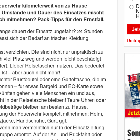
euerwehr kilometerweit von zu Hause
D
N
er Umstände und Dauer des Einsatzes mischt
H
ich mitnehmen? Pack-Tipps für den Ernstfall.
lange dauert der Einsatz ungefähr? 24 Stunden
sst sich der Bedarf an frischer Kleidung
Umfra
hst verzichten. Die sind nicht nur unpraktisch zu
 viel Platz weg und werden leicht beschädigt
er). Lieber Reisetaschen nutzen. Das bedeutet
ist – aber auch nicht mehr!
ichter Brustbeutel oder eine Gürteltasche, die im
önnen – für etwas Bargeld und EC-Karte sowie
ünften gehen viele Menschen ein und aus,
cht in der Reisetasche bleiben! Teure Uhren oder
ldbeträge bleiben am besten zu Hause.
ung der Feuerwehr komplett mitnehmen: Helm,
tzjacke, Handschuhe, Gurt, ggf.
nn man vermeintlich nur in der Einsatzleitung
Som
ruppe arbeitet. Auf der An- und Rückfahrt oder