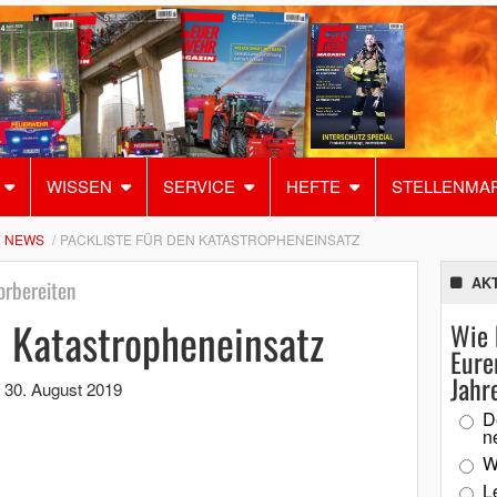
WISSEN
SERVICE
HEFTE
STELLENMA
NEWS
PACKLISTE FÜR DEN KATASTROPHENEINSATZ
AK
orbereiten
n Katastropheneinsatz
Wie 
Eure
Jahr
,
30. August 2019
D
n
W
L