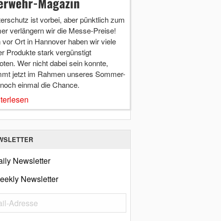
erwehr-Magazin
terschutz ist vorbei, aber pünktlich zum
r verlängern wir die Messe-Preise!
vor Ort in Hannover haben wir viele
r Produkte stark vergünstigt
ten. Wer nicht dabei sein konnte,
mt jetzt im Rahmen unseres Sommer-
 noch einmal die Chance.
terlesen
WSLETTER
ily Newsletter
eekly Newsletter