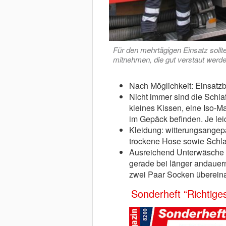
Für den mehrtägigen Einsatz soll
mitnehmen, die gut verstaut werde
Nach Möglichkeit: Einsat
Nicht immer sind die Schlaf
kleines Kissen, eine Iso-Ma
im Gepäck befinden. Je leic
Kleidung: witterungsangepa
trockene Hose sowie Schla
Ausreichend Unterwäsche un
gerade bei länger andaue
zwei Paar Socken überein
Sonderheft “Richtige