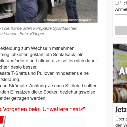
Ic
*
Anmel
ten die Kameraden kompakte Sporttaschen
n können. Foto: Klöpper
zbekleidung zum Wechseln mitnehmen.
möglichkeiten geklärt: ein Schlafsack, ein
tte und/oder eine Luftmatratze sollten sich daher
hter, desto besser.
sste T-Shirts und Pullover, mindestens eine
fkleidung.
d Strümpfe. Achtung: Je nach Stiefelart sollten
rnden Einsätzen dicke Socken beziehungsweise
ander getragen werden.
Jet
s Vorgehen beim Unwettereinsatz”
Über 
den W