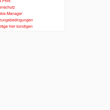
 Print
enschutz
kie-Manager
zungsbedingungen
träge hier kündigen