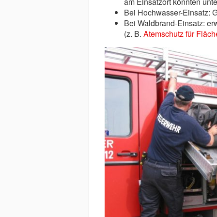
am Einsatzort könnten unt
Bei Hochwasser-Einsatz: G
Bei Waldbrand-Einsatz: er
(z. B.
Atemschutz für Fläc