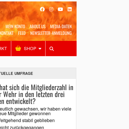
MEIN KONTO
ABOUT US
MEDIA-DATEN
KONTAKT
FEED
NEWSLETTER-ANMELDUNG
RKT
SHOP
Alles
Shop
SUCHEN
TUELLE UMFRAGE
hat sich die Mitgliederzahl in
r Wehr in den letzten drei
en entwickelt?
eutlich gewachsen, wir haben viele
eue Mitglieder gewonnen
eitgehend stabil geblieben
eicht zurückgegangen