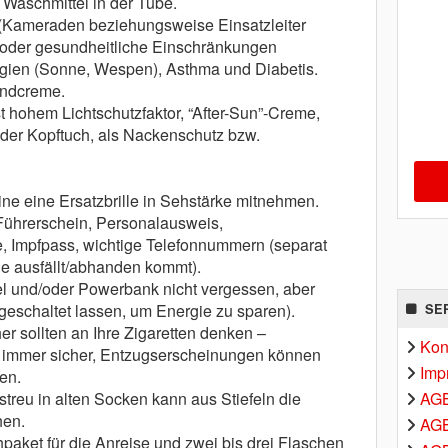
l Waschmittel in der Tube.
(Kameraden beziehungsweise Einsatzleiter
 oder gesundheitliche Einschränkungen
rgien (Sonne, Wespen), Asthma und Diabetis.
andcreme.
 hohem Lichtschutzfaktor, “After-Sun”-Creme,
der Kopftuch, als Nackenschutz bzw.
eine eine Ersatzbrille in Sehstärke mitnehmen.
Führerschein, Personalausweis,
, Impfpass, wichtige Telefonnummern (separat
one ausfällt/abhanden kommt).
 und/oder Powerbank nicht vergessen, aber
geschaltet lassen, um Energie zu sparen).
SE
 sollten an Ihre Zigaretten denken –
Kon
ht immer sicher, Entzugserscheinungen können
Imp
en.
AG
streu in alten Socken kann aus Stiefeln die
hen.
AGB
hpaket für die Anreise und zwei bis drei Flaschen