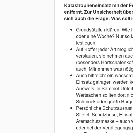
Katastropheneinsatz mit der F
entfernt. Zur Unsicherheit üb
sich auch die Frage: Was soll 
Grundsätzlich klären: Wie 
oder eine Woche? Nur so lä
festlegen.
Auf Koffer jeder Art möglic
verstauen, sie nehmen auch
(besonders Hartschalenkoff
auch: Mitnehmen was nötig 
Auch hilfreich: ein wasserd
Einsatz getragen werden k
Ausweis. In Sammel-Unterk
Wertsachen sollten dort ni
Schmuck oder große Barge
Persönliche Schutzausrüst
Stiefel, Schutzhose, Einsa
Atemschutzmaske – auch we
oder bei der Verpflegungsg