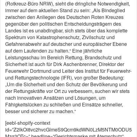
(Rotkreuz-Büro NRW), sieht die dringliche Notwendigkeit,
immer auf dem aktuellen Stand zu sein: „Als Bindeglied
zwischen den Anliegen des Deutschen Roten Kreuzes
gegenüber den politischen Entscheidungsträgern des
Landes ist es unabdingbar, sich stets über das komplette
Spektrum von Katastrophenschutz, Zivilschutz und
Gefahrenabwehr auf deutscher und europäischer Ebene
auf dem Laufenden zu halten.“ Eine jährliche
Leistungsschau im Bereich Rettung, Brandschutz und
Sicherheit ist auch für Dirk Aschenbrenner, Direktor der
Feuerwehr Dortmund und Leiter des Institut für Feuerwehr-
und Rettungstechnologie (IFR), von großer Bedeutung:
„Um die Sicherheit und den Schutz der Bevölkerung und
der Rettungskräfte vor Ort zu verbessern, suchen wir stets
nach innovativen Ansätzen und Lösungen, um
Fähigkeitslücken zu schließen und Einsätze schneller,
besser und sicherer zu machen.“
[eebl-shopify-context
id=”Z2lkOi8vc2hvcGlmeS9Qcm9kdWN0LzM5NTM0ODU5
Mzg3OTc=” headline=”Gesichtsmaske mit Atemschutz”