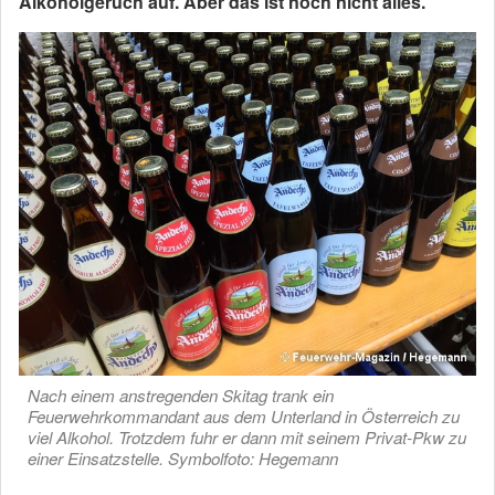
Alkoholgeruch auf. Aber das ist noch nicht alles.
Nach einem anstregenden Skitag trank ein
Feuerwehrkommandant aus dem Unterland in Österreich zu
viel Alkohol. Trotzdem fuhr er dann mit seinem Privat-Pkw zu
einer Einsatzstelle. Symbolfoto: Hegemann