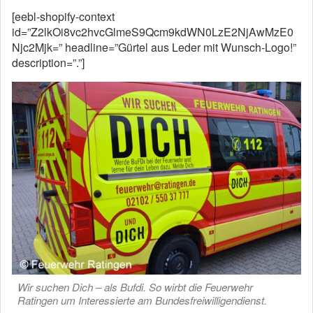
[eebl-shopify-context
id=”Z2lkOi8vc2hvcGlmeS9Qcm9kdWN0LzE2NjAwMzE0
Njc2Mjk=” headline=”Gürtel aus Leder mit Wunsch-Logo!”
description=”.”]
Wir suchen Dich – als Bufdi. So wirbt die Feuerwehr
Ratingen um Interessierte am Bundesfreiwilligendienst.