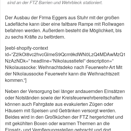
sind an der FTZ Barrien und Wehrbleck stationiert.
Der Ausbau der Firma Eggers aus Stuhr mit der großen
Ladefläche kann über eine faltbare Rampe mit Rollwagen
befahren werden. Außerdem besteht die Möglichkeit, bis
zu sechs Kräfte zu befördern.
[eebl-shopify-context
id=”Z2lkOi8vc2hvcGlmeS9Qcm9kdWN0LzQ4MDAwMzQ1
NzAzNDk=” headline=”Nikolausstiefel” description=”
Nikolaussocke: Weihnachtsdeko nach Feuerwehr-Art Mit
der Nikolaussocke Feuerwehr kann die Weihnachtszeit
kommen.”]
Neben der Versorgung bei länger andauernden Einsätzen
oder Notständen sowie der Kreisfeuerwehrbereitschaften
können auch Fahrgäste aus evakuierten Zügen oder
Häusern mit Speisen und Getränken versorgt werden.
Beides wird in den Großküchen der FTZ hergerichtet und
mit gekühlten Boxen oder warmen Thermen an die
Einsatz- und Verpflegungsstellen gebracht und dort