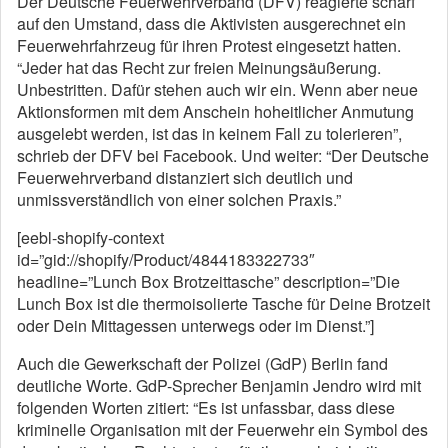
Der Deutsche Feuerwehrverband (DFV) reagierte scharf
auf den Umstand, dass die Aktivisten ausgerechnet ein
Feuerwehrfahrzeug für ihren Protest eingesetzt hatten.
“Jeder hat das Recht zur freien Meinungsäußerung.
Unbestritten. Dafür stehen auch wir ein. Wenn aber neue
Aktionsformen mit dem Anschein hoheitlicher Anmutung
ausgelebt werden, ist das in keinem Fall zu tolerieren”,
schrieb der DFV bei Facebook. Und weiter: “Der Deutsche
Feuerwehrverband distanziert sich deutlich und
unmissverständlich von einer solchen Praxis.”
[eebl-shopify-context
id=”gid://shopify/Product/4844183322733″
headline=”Lunch Box Brotzeittasche” description=”Die
Lunch Box ist die thermoisolierte Tasche für Deine Brotzeit
oder Dein Mittagessen unterwegs oder im Dienst.”]
Auch die Gewerkschaft der Polizei (GdP) Berlin fand
deutliche Worte. GdP-Sprecher Benjamin Jendro wird mit
folgenden Worten zitiert: “Es ist unfassbar, dass diese
kriminelle Organisation mit der Feuerwehr ein Symbol des