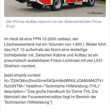
Der Primus-Aufbau stammt von der österreichischen Firma
Empl.
Im Heck ist eine FPN 10-2000 verbaut, der
Löschwassertank hat ein Volumen von 1.800 l. Weiter führt
das HLF 10 außerhalb der Norm eine dreiteilige
Schiebeleiter mit. Zwischen Kabine und Aufbau ist ein
pneumatisch ausfahrbarer Fireco-Lichtmast mit vier LED-
Strahlern montiert.
[eebl-shopify-context
id=”Z2lkOi8vc2hvcGlmeS9Qcm9kdWN0LzQ4MzM4OTk1
Nzc0NTM=” headline=”Technische Hilfeleistung (THL)”
description=” Das große Handbuch für Deine THL Die
Mehrzahl der Feuerwehreinsätze liegt im Bereich der
Technischen Hilfeleistung.”]