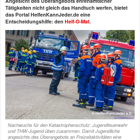
Angesicht des Überangebots ehrenamtlicher
Tätigkeiten nicht gleich das Handtuch werfen, bietet
das Portal HelfenKannJeder.de eine
Entscheidungshilfe: den
Helf-O-Mat
.
Nachwuchs für den Katastrophenschutz: Jugendfeuerwehr
und THW-Jugend üben zusammen. Damit Jugendliche
angesichts des Überangebots an Freizeitaktivitäten eine