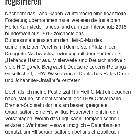
registrieren
Nachdem das Land Baden-Württemberg eine finanzielle
Förderung übernommen hatte, weiteten die Initiatoren
HelfenKannJeder landes- und dann zur Interschutz 2015
bundesweit aus. 2017 zeichnete das
Bundesinnenministerium den Helf-O-Mat des
gemeinnützigen Vereins mit dem ersten Platz in der
Kategorie Nachwuchsgewinnung mit dem Förderpreis
„Helfende Hand“ aus. Mittlerweile sind Deutschlandweit
viele HiOrgs wie Bergwacht, Deutsche Lebens-Rettungs-
Gesellschaft, THW, Wasserwacht, Deutsches Rotes Kreuz
und Johanniter-Unfallhilfe vertreten.
Doch als ich meine Postleitzahl im Helf-O-Mat eingegeben
habe, staune ich nicht schlecht: der THW-Ortsverband
Bremen-Süd steht dort als am besten geeignete
Organisation. Eine Freiwillige Feuerwehr fehlt in den
Vorschlägen. Woran das liegt, kann Domjahn schnell
erklären: „Wir haben – soweit möglich – Datenbanken
genutzt, um Hilfsorganisationen bei uns einzupflegen.