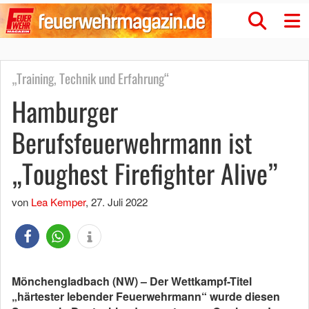
„Training, Technik und Erfahrung“
Hamburger
Berufsfeuerwehrmann ist
„Toughest Firefighter Alive”
von
Lea Kemper
,
27. Juli 2022
Mönchengladbach (NW)
–
Der Wettkampf-Titel
„härtester lebender Feuerwehrmann“ wurde diesen