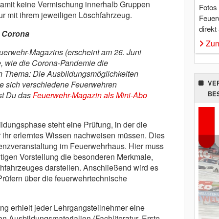
Damit keine Vermischung innerhalb Gruppen
Fotos
nur mit ihrem jeweiligen Löschfahrzeug.
Feuer
direkt
n Corona
Zum
uerwehr-Magazins (erscheint am 26. Juni
e, wie die Corona-Pandemie die
n Thema: Die Ausbildungsmöglichkeiten
VE
ie sich verschiedene Feuerwehren
BE
st Du das
Feuerwehr-Magazin als Mini-Abo
dungsphase steht eine Prüfung, in der die
 ihr erlerntes Wissen nachweisen müssen. Dies
senzveranstaltung im Feuerwehrhaus. Hier muss
nütigen Vorstellung die besonderen Merkmale,
hfahrzeuges darstellen. Anschließend wird es
rüfern über die feuerwehrtechnische
ng erhielt jeder Lehrgangsteilnehmer eine
 Ausbildungsmaterialien (Fachliteratur, Erste-