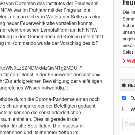
Feu
ekt von Dozenten des Institutes der Feuerwehr
NRW war im Frühjahr mit der Frage an die
Die In
eten, ob man sich von Wetteraner Seite aus eine
Somme
g neuer Feuerwehrkräfte vorstellen könnte.
Schon 
einer elektronischen Lernplattform am IdF NRW,
unsere
bildung in den Gemeinden und Kreisen unterstützt
angebo
ung im Kommando wurde der Vorschlag des IdF
bekom
Sales
Wei
cm9kdWN0LzE2NDMxMzQwNTg2MDU=”
 für den Dienst in der Feuerwehr” description=”
 Zur erfolgreichen Bewältigung der vielfältigen
NE
angreiches Wissen notwendig.”]
Da
thode durch die Corona-Pandemie einen noch
 sich anfangs keiner der Beteiligten gedacht.
W
teile können die sonst erforderlichen
um entfallen. Dies ist gerade in der
nn für alle Beteiligten. Die insgesamt
merinnen und -teilnehmer treffen im