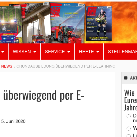
WISSEN
SERVICE
HEFTE
STELLENMA
NEWS
GRUNDAUSBILDUNG ÜBERWIEGEND PER E-LEARNING
AK
 überwiegend per E-
Wie 
Eure
Jahr
D
n
,
5. Juni 2020
W
L