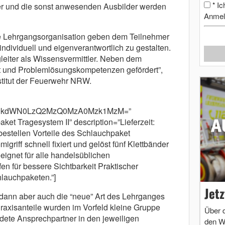
Ic
*
r und die sonst anwesenden Ausbilder werden
Anmel
e Lehrgangsorganisation geben dem Teilnehmer
individuell und eigenverantwortlich zu gestalten.
leiter als Wissensvermittler. Neben dem
ät und Problemlösungskompetenzen gefördert”,
stitut der Feuerwehr NRW.
cm9kdWN0LzQ2MzQ0MzA0Mzk1MzM=”
et Tragesystem II” description=”Lieferzeit:
rbestellen Vorteile des Schlauchpaket
griff schnell fixiert und gelöst fünf Klettbänder
eignet für alle handelsüblichen
n für bessere Sichtbarkeit Praktischer
lauchpaketen.”]
Jet
dann aber auch die “neue” Art des Lehrganges
raxisanteile wurden im Vorfeld kleine Gruppe
Über 
ldete Ansprechpartner in den jeweiligen
den W