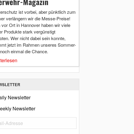
erwehr-Magazin
terschutz ist vorbei, aber pünktlich zum
r verlängern wir die Messe-Preise!
vor Ort in Hannover haben wir viele
r Produkte stark vergünstigt
ten. Wer nicht dabei sein konnte,
mt jetzt im Rahmen unseres Sommer-
 noch einmal die Chance.
terlesen
WSLETTER
ily Newsletter
eekly Newsletter