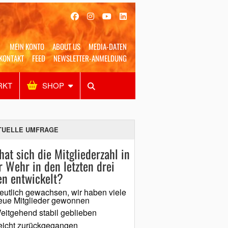
MEIN KONTO
ABOUT US
MEDIA-DATEN
KONTAKT
FEED
NEWSLETTER-ANMELDUNG
RKT
SHOP
Alles
Shop
SUCHEN
TUELLE UMFRAGE
hat sich die Mitgliederzahl in
r Wehr in den letzten drei
en entwickelt?
eutlich gewachsen, wir haben viele
eue Mitglieder gewonnen
eitgehend stabil geblieben
eicht zurückgegangen