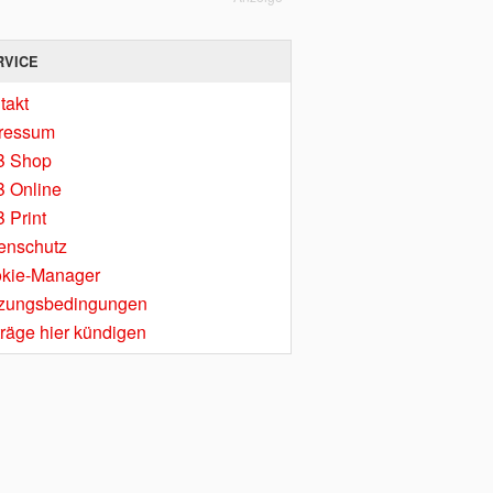
RVICE
takt
ressum
B Shop
 Online
 Print
enschutz
kie-Manager
zungsbedingungen
träge hier kündigen