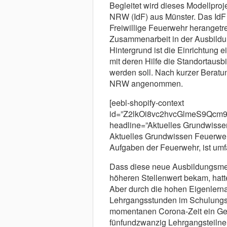
Begleitet wird dieses Modellproj
NRW (IdF) aus Münster. Das IdF 
Freiwillige Feuerwehr herangetr
Zusammenarbeit in der Ausbildun
Hintergrund ist die Einrichtung 
mit deren Hilfe die Standortaus
werden soll. Nach kurzer Berat
NRW angenommen.
[eebl-shopify-context
id=”Z2lkOi8vc2hvcGlmeS9Q
headline=”Aktuelles Grundwissen
Aktuelles Grundwissen Feuerwehr
Aufgaben der Feuerwehr, ist umf
Dass diese neue Ausbildungsme
höheren Stellenwert bekam, hatte
Aber durch die hohen Eigenlernan
Lehrgangsstunden im Schulungsra
momentanen Corona-Zeit ein Gewi
fünfundzwanzig Lehrgangsteilneh