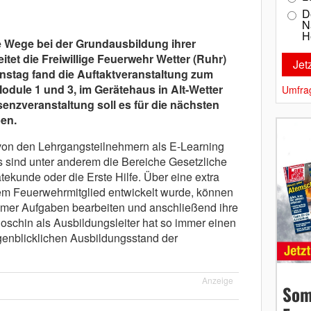
D
N
H
e Wege bei der Grundausbildung ihrer
itet die Freiwillige Feuerwehr Wetter (Ruhr)
nstag fand die Auftaktveranstaltung zum
odule 1 und 3, im Gerätehaus in Alt-Wetter
Umfra
äsenzveranstaltung soll es für die nächsten
en.
von den Lehrgangsteilnehmern als E-Learning
 sind unter anderem die Bereiche Gesetzliche
ekunde oder die Erste Hilfe. Über eine extra
nem Feuerwehrmitglied entwickelt wurde, können
hmer Aufgaben bearbeiten und anschließend ihre
oschin als Ausbildungsleiter hat so immer einen
genblicklichen Ausbildungsstand der
Anzeige
Som