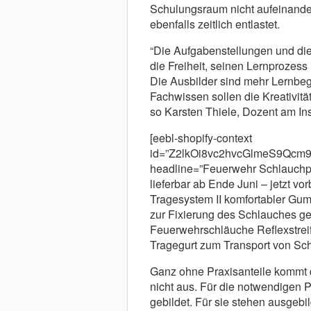
Schulungsraum nicht aufeinande
ebenfalls zeitlich entlastet.
“Die Aufgabenstellungen und di
die Freiheit, seinen Lernprozess 
Die Ausbilder sind mehr Lernbeg
Fachwissen sollen die Kreativit
so Karsten Thiele, Dozent am In
[eebl-shopify-context
id=”Z2lkOi8vc2hvcGlmeS9Q
headline=”Feuerwehr Schlauchpak
lieferbar ab Ende Juni – jetzt vo
Tragesystem II komfortabler Gummi
zur Fixierung des Schlauches ge
Feuerwehrschläuche Reflexstreife
Tragegurt zum Transport von Sch
Ganz ohne Praxisanteile kommt 
nicht aus. Für die notwendigen P
gebildet. Für sie stehen ausgebi