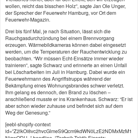
wollen, reicht das bisschen Holz”, sagte Jan Ole Unger,
der Sprecher der Feuerwehr Hamburg, vor Ort dem
Feuerwehr-Magazin.
Drei bis fünf Mal, je nach Situation, lässt sich die
Rauchgasdurchzündung bei einem Brennvorgang
erzeugen. Wärmebildkameras können dabei eingesetzt
werden, um die Temperaturen der Rauchentwicklung zu
beobachten. “Wir müssen Echt-Einsätze immer wieder
trainieren”, sagte Schwarz und erinnerte an einen Unfall
bei Löscharbeiten im Juli in Hamburg. Dabei wurde ein
Feuerwehrmann des Angriffstrupps während der
Bekämpfung eines Wohnungsbrandes schwer verletzt.
Ihm gelang es dennoch, den Brand zu löschen –
anschließend musste er ins Krankenhaus. Schwarz: “Er ist
aber schon wieder zuhause und befindet sich auf dem
Weg der Genesung.”
[eebl-shopify-context
id=”Z2lkOi8vc2hvcGlmeS9Qcm9kdWN0LzE2NDMxMzM1
NjcwODU=” headline=”Technik-Taktik-Einsatz: