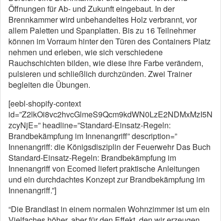
Öffnungen für Ab- und Zukunft eingebaut. In der
Brennkammer wird unbehandeltes Holz verbrannt, vor
allem Paletten und Spanplatten. Bis zu 16 Teilnehmer
können im Vorraum hinter den Türen des Containers Platz
nehmen und erleben, wie sich verschiedene
Rauchschichten bilden, wie diese ihre Farbe verändern,
pulsieren und schließlich durchzünden. Zwei Trainer
begleiten die Übungen.
[eebl-shopify-context
id=”Z2lkOi8vc2hvcGlmeS9Qcm9kdWN0LzE2NDMxMzI5N
zcyNjE=” headline=”Standard-Einsatz-Regeln:
Brandbekämpfung im Innenangriff” description=”
Innenangriff: die Königsdisziplin der Feuerwehr Das Buch
Standard-Einsatz-Regeln: Brandbekämpfung im
Innenangriff von Ecomed liefert praktische Anleitungen
und ein durchdachtes Konzept zur Brandbekämpfung im
Innenangriff.”]
“Die Brandlast in einem normalen Wohnzimmer ist um ein
Vielfaches höher, aber für den Effekt, den wir erzeugen