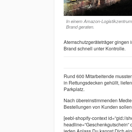
In einem Amazon-Logistikzentrum i
Brand geraten.
Atemschutzgeräteträger gingen in
Brand schnell unter Kontrolle.
Rund 600 Mitarbeitende mussten 
in Rettungsdecken gehüllt, lief
Parkplatz.
Nach übereinstimmenden Medienb
Bestellungen von Kunden sollen n
[eebl-shopify-context id=”gid://
headline=”Geschenkgutschein” d
jeden Anlass Du kannst Dich ei