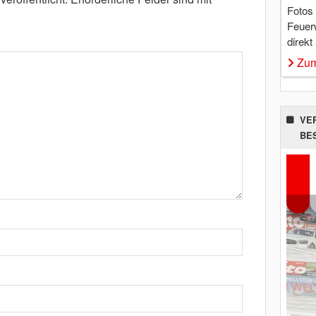
Fotos
Feuer
direkt
Zum
VE
BE