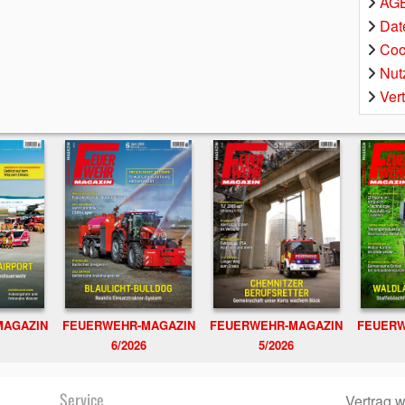
AGB
Dat
Coo
Nut
Ver
MAGAZIN
FEUERWEHR-MAGAZIN
FEUERWEHR-MAGAZIN
FEUERW
6/2026
5/2026
Service
Vertrag w