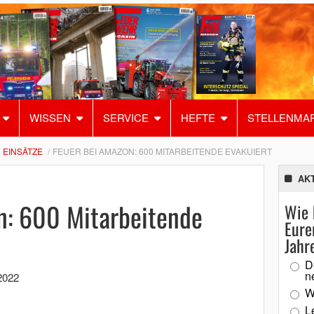
WISSEN
SERVICE
HEFTE
STELLENMA
EINSÄTZE
FEUER BEI AMAZON: 600 MITARBEITENDE EVAKUIERT
AK
n: 600 Mitarbeitende
Wie 
Eure
Jahr
D
n
2022
W
L