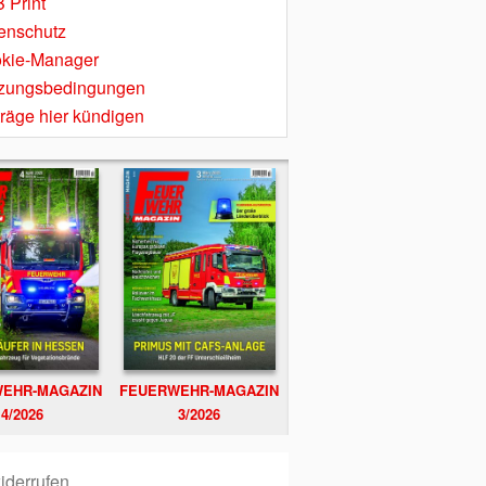
 Print
enschutz
kie-Manager
zungsbedingungen
träge hier kündigen
EHR-MAGAZIN
FEUERWEHR-MAGAZIN
4/2026
3/2026
iderrufen