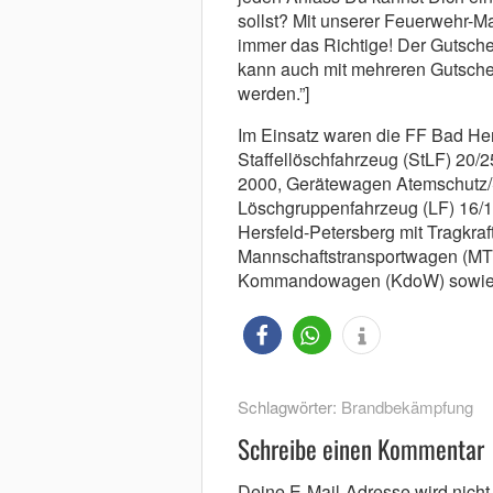
sollst? Mit unserer Feuerwehr-
immer das Richtige! Der Gutschei
kann auch mit mehreren Gutsche
werden.”]
Im Einsatz waren die FF Bad Her
Staffellöschfahrzeug (StLF) 20
2000, Gerätewagen Atemschutz/
Löschgruppenfahrzeug (LF) 16/1
Hersfeld-Petersberg mit Tragkra
Mannschaftstransportwagen (MTW
Kommandowagen (KdoW) sowie de
Schlagwörter:
Brandbekämpfung
Schreibe einen Kommentar
Deine E-Mail-Adresse wird nicht v