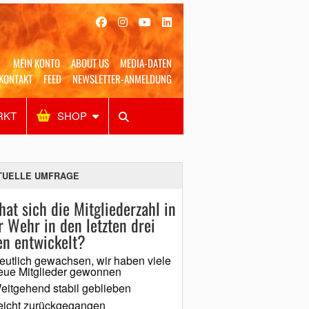
MEIN KONTO
ABOUT US
MEDIA-DATEN
KONTAKT
FEED
NEWSLETTER-ANMELDUNG
RKT
SHOP
Alles
Shop
SUCHEN
TUELLE UMFRAGE
hat sich die Mitgliederzahl in
r Wehr in den letzten drei
en entwickelt?
eutlich gewachsen, wir haben viele
eue Mitglieder gewonnen
eitgehend stabil geblieben
eicht zurückgegangen