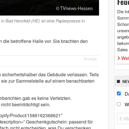
Feu
Die In
Somme
n Bad Hersfeld (HE) ist eine Papierpresse in
Schon 
unsere
angebo
 die betroffene Halle vor. Sie brachten den
bekom
Sales
Wei
Anzeige
sicherheitshalber das Gebäude verlassen. Teils
en sie zur Sammelstelle auf einem benachbarten
NE
Da
erichten gab es keine Verletzten.
icht beeinträchtigt sein.
W
shopify/Product/1586162368621″
escription=” Geschenkgutschein: passend für
nfach nicht entscheiden, was Du verschenken