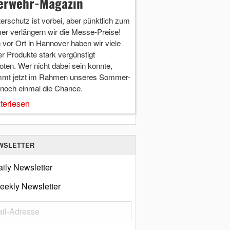
erwehr-Magazin
terschutz ist vorbei, aber pünktlich zum
r verlängern wir die Messe-Preise!
vor Ort in Hannover haben wir viele
r Produkte stark vergünstigt
ten. Wer nicht dabei sein konnte,
mt jetzt im Rahmen unseres Sommer-
 noch einmal die Chance.
terlesen
WSLETTER
ily Newsletter
eekly Newsletter