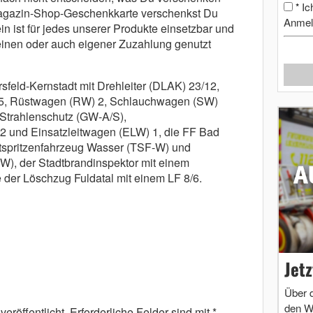
Ic
*
Magazin-Shop-Geschenkkarte verschenkst Du
Anmel
n ist für jedes unserer Produkte einsetzbar und
inen oder auch eigener Zuzahlung genutzt
sfeld-Kernstadt mit Drehleiter (DLAK) 23/12,
/25, Rüstwagen (RW) 2, Schlauchwagen (SW)
Strahlenschutz (GW-A/S),
2 und Einsatzleitwagen (ELW) 1, die FF Bad
ftspritzenfahrzeug Wasser (TSF-W) und
), der Stadtbrandinspektor mit einem
r Löschzug Fuldatal mit einem LF 8/6.
Jet
Über 
den W
eröffentlicht.
Erforderliche Felder sind mit
*