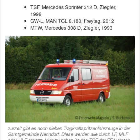
TSF, Mercedes Sprinter 312 D, Ziegler,
1998
GW-L, MAN TGL 8.180, Freytag, 2012
MTW, Mercedes 308 D, Ziegler, 1993
zurzeit gibt es noch sieben Tragkraftspritzenfahrzeuge in der
Samtgemeinde Nenndorf. Diese werden alle durch LF, MLF
oder HLF ersetzt. Hier zu sehen ist das TSF der FF Horsten