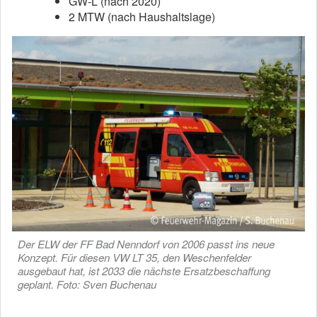
GW-L (nach 2020)
2 MTW (nach Haushaltslage)
Der ELW der FF Bad Nenndorf von 2006 passt ins neue
Konzept. Für diesen VW LT 35, den Weschenfelder
ausgebaut hat, ist 2033 die nächste Ersatzbeschaffung
geplant. Foto: Sven Buchenau