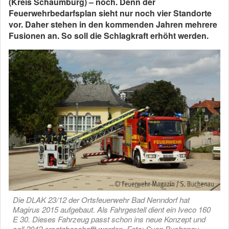
(Kreis Schaumburg) – noch. Denn der
Feuerwehrbedarfsplan sieht nur noch vier Standorte
vor. Daher stehen in den kommenden Jahren mehrere
Fusionen an. So soll die Schlagkraft erhöht werden.
Die DLAK 23/12 der Ortsfeuerwehr Bad Nenndorf hat
Magirus 2015 aufgebaut. Als Fahrgestell dient ein Iveco 160
E 30. Dieses Fahrzeug passt schon ins neue Konzept und
soll 2042 ersatzbeschafft werden. Foto: Sven Buchenau