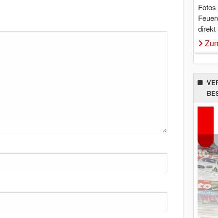
Fotos
Feuer
direkt
Zum
VE
BE