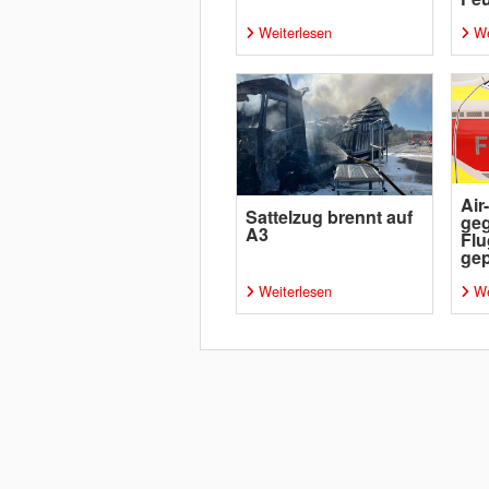
Weiterlesen
We
Air
Sattelzug brennt auf
geg
A3
Flu
gep
Weiterlesen
We