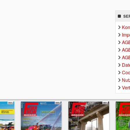
SE
Kon
Imp
AG
AGB
AGB
Dat
Coo
Nut
Ver