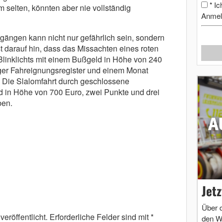
Ic
*
 selten, könnten aber nie vollständig
Anmel
ängen kann nicht nur gefährlich sein, sondern
 darauf hin, dass das Missachten eines roten
Blinklichts mit einem Bußgeld in Höhe von 240
ger Fahreignungsregister und einem Monat
. Die Slalomfahrt durch geschlossene
 in Höhe von 700 Euro, zwei Punkte und drei
ben.
Jet
Über 
eröffentlicht.
Erforderliche Felder sind mit
*
den W