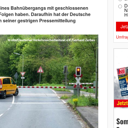
D
eines Bahnübergangs mit geschlossenen
N
Folgen haben. Daraufhin hat der Deutsche
H
n seiner gestrigen Pressemitteilung
Umfra
Som