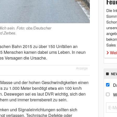
Feu
Die In
Somme
Schon 
unsere
lich sein. Foto: obs/Deutscher
rd Zerbes.
angebo
bekom
Sales
tschen Bahn 2015 zu über 150 Unfällen an
 Menschen kamen dabei ums Leben. In neun
Wei
es Versagen die Ursache.
Anzeige
NE
 Masse und der hohen Geschwindigkeiten einen
Da
 zu 1.000 Meter benötigt etwa ein 100 km/h
. Deswegen sei es laut DVR wichtig, sich den
W
ern und immer bremsbereit zu sein.
nken und Signaleinrichtungen sollten sich
ngt verlassen. Technische Defekte oder