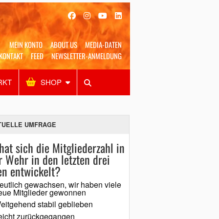
MEIN KONTO
ABOUT US
MEDIA-DATEN
KONTAKT
FEED
NEWSLETTER-ANMELDUNG
RKT
SHOP
Alles
Shop
SUCHEN
TUELLE UMFRAGE
hat sich die Mitgliederzahl in
r Wehr in den letzten drei
en entwickelt?
eutlich gewachsen, wir haben viele
eue Mitglieder gewonnen
eitgehend stabil geblieben
eicht zurückgegangen