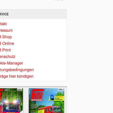
RVICE
takt
ressum
B Shop
 Online
 Print
enschutz
kie-Manager
zungsbedingungen
träge hier kündigen