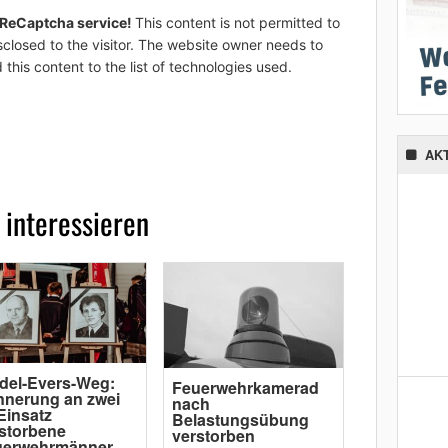
 ReCaptcha service!
This content is not permitted to
sclosed to the visitor. The website owner needs to
 this content to the list of technologies used.
AK
 interessieren
del-Evers-Weg:
Feuerwehrkamerad
nnerung an zwei
nach
Einsatz
Belastungsübung
storbene
verstorben
uerwehrmänner