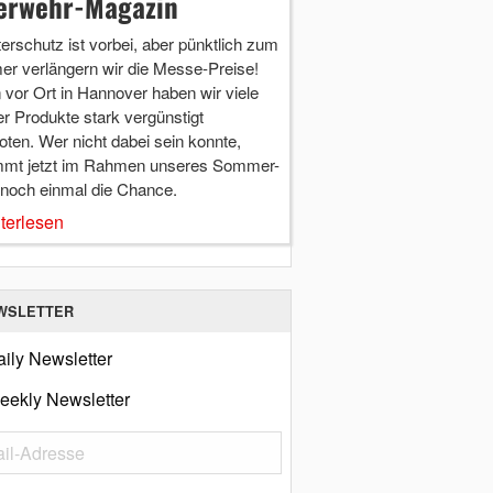
erwehr-Magazin
terschutz ist vorbei, aber pünktlich zum
r verlängern wir die Messe-Preise!
vor Ort in Hannover haben wir viele
r Produkte stark vergünstigt
ten. Wer nicht dabei sein konnte,
mt jetzt im Rahmen unseres Sommer-
 noch einmal die Chance.
terlesen
WSLETTER
ily Newsletter
eekly Newsletter