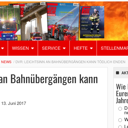
WISSEN
SERVICE
HEFTE
STELLENMA
NEWS
DVR: LEICHTSINN AN BAHNÜBERGÄNGEN KANN TÖDLICH ENDEN
 an Bahnübergängen kann
AK
Wie 
Eure
Jahr
,
13. Juni 2017
D
n
W
L