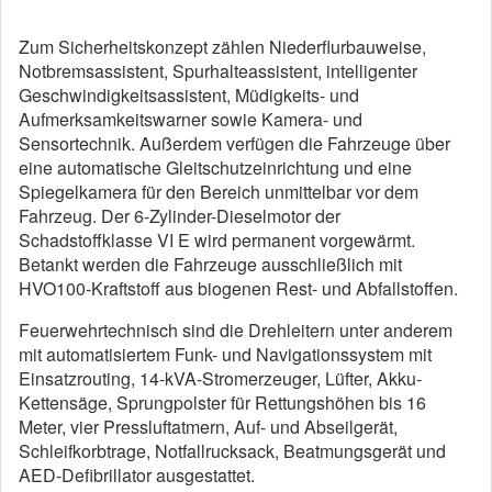
Zum Sicherheitskonzept zählen Niederflurbauweise,
Notbremsassistent, Spurhalteassistent, intelligenter
Geschwindigkeitsassistent, Müdigkeits- und
Aufmerksamkeitswarner sowie Kamera- und
Sensortechnik. Außerdem verfügen die Fahrzeuge über
eine automatische Gleitschutzeinrichtung und eine
Spiegelkamera für den Bereich unmittelbar vor dem
Fahrzeug. Der 6-Zylinder-Dieselmotor der
Schadstoffklasse VI E wird permanent vorgewärmt.
Betankt werden die Fahrzeuge ausschließlich mit
HVO100-Kraftstoff aus biogenen Rest- und Abfallstoffen.
Feuerwehrtechnisch sind die Drehleitern unter anderem
mit automatisiertem Funk- und Navigationssystem mit
Einsatzrouting, 14-kVA-Stromerzeuger, Lüfter, Akku-
Kettensäge, Sprungpolster für Rettungshöhen bis 16
Meter, vier Pressluftatmern, Auf- und Abseilgerät,
Schleifkorbtrage, Notfallrucksack, Beatmungsgerät und
AED-Defibrillator ausgestattet.