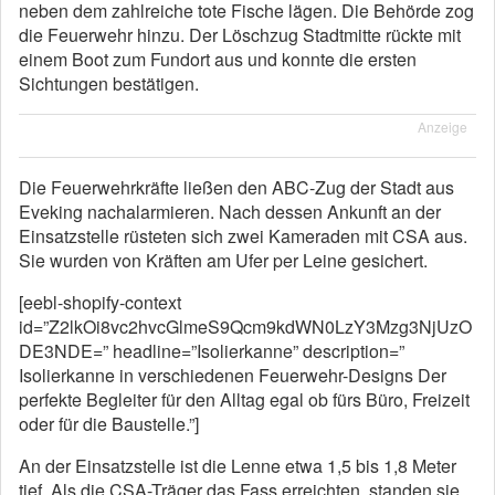
neben dem zahlreiche tote Fische lägen. Die Behörde zog
die Feuerwehr hinzu. Der Löschzug Stadtmitte rückte mit
einem Boot zum Fundort aus und konnte die ersten
Sichtungen bestätigen.
Anzeige
Die Feuerwehrkräfte ließen den ABC-Zug der Stadt aus
Eveking nachalarmieren. Nach dessen Ankunft an der
Einsatzstelle rüsteten sich zwei Kameraden mit CSA aus.
Sie wurden von Kräften am Ufer per Leine gesichert.
[eebl-shopify-context
id=”Z2lkOi8vc2hvcGlmeS9Qcm9kdWN0LzY3Mzg3NjUzO
DE3NDE=” headline=”Isolierkanne” description=”
Isolierkanne in verschiedenen Feuerwehr-Designs Der
perfekte Begleiter für den Alltag egal ob fürs Büro, Freizeit
oder für die Baustelle.”]
An der Einsatzstelle ist die Lenne etwa 1,5 bis 1,8 Meter
tief. Als die CSA-Träger das Fass erreichten, standen sie