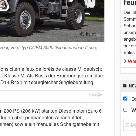
Feu
Die In
Somme
Schon 
unsere
angebo
bekom
hrzeug vom Typ CCFM 3000 “Niedersachsen” aus,
Sales
Wei
ns citerne feux de forêts de classe M, deutsch:
r Klasse M. Als Basis der Erprobungsexemplare
D14 R4x4 mit spurgleicher Singlebereifung.
NE
Anzeige
Da
W
 280 PS (206 kW) starken Dieselmotor (Euro 6
rfügen über permanenten Allradantrieb,
 hinten) sowie ein manuelles Schaltgetriebe mit