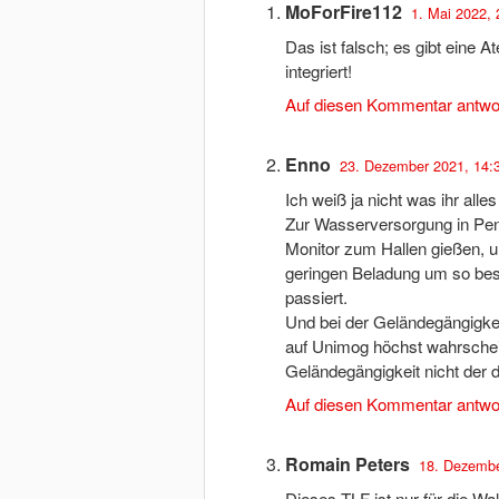
MoForFire112
1. Mai 2022, 
Das ist falsch; es gibt eine 
integriert!
Auf diesen Kommentar antwo
Enno
23. Dezember 2021, 14:
Ich weiß ja nicht was ihr all
Zur Wasserversorgung in Pend
Monitor zum Hallen gießen, u
geringen Beladung um so bes
passiert.
Und bei der Geländegängigk
auf Unimog höchst wahrschei
Geländegängigkeit nicht der d
Auf diesen Kommentar antwo
Romain Peters
18. Dezembe
Dieses TLF ist nur für die W