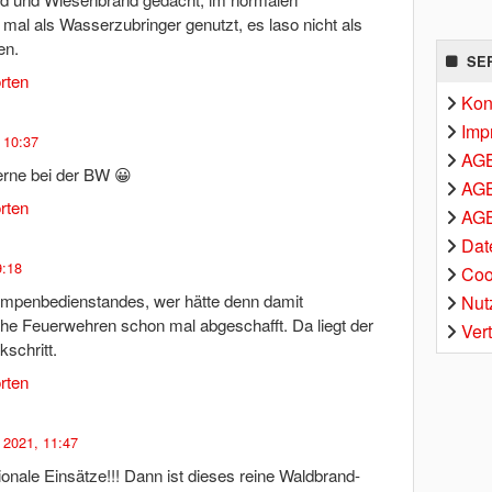
mal als Wasserzubringer genutzt, es laso nicht als
en.
SE
rten
Kon
Imp
 10:37
AG
gerne bei der BW 😀
AGB
rten
AGB
Dat
9:18
Coo
mpenbedienstandes, wer hätte denn damit
Nut
he Feuerwehren schon mal abgeschafft. Da liegt der
Ver
kschritt.
rten
 2021, 11:47
tionale Einsätze!!! Dann ist dieses reine Waldbrand-