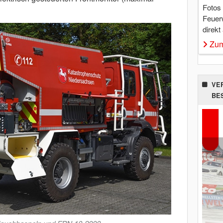
Fotos
Feuer
direkt
Zum
VE
BE