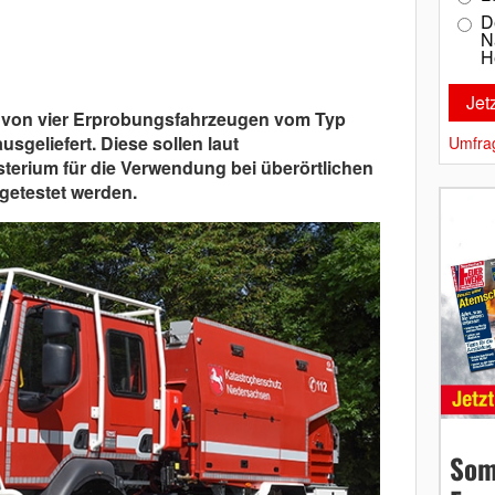
D
N
H
te von vier Erprobungsfahrzeugen vom Typ
geliefert. Diese sollen laut
Umfra
terium für die Verwendung bei überörtlichen
getestet werden.
Som