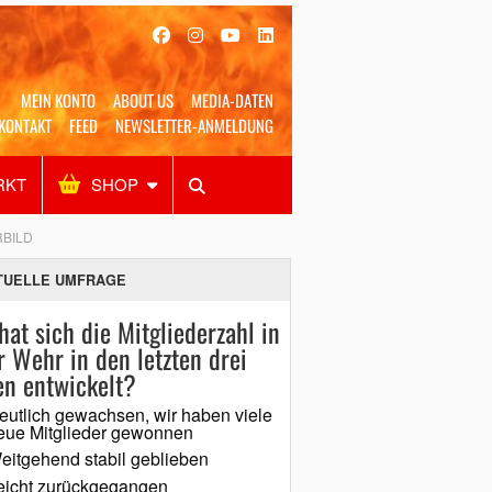
MEIN KONTO
ABOUT US
MEDIA-DATEN
KONTAKT
FEED
NEWSLETTER-ANMELDUNG
RKT
SHOP
Alles
Shop
SUCHEN
RBILD
TUELLE UMFRAGE
hat sich die Mitgliederzahl in
r Wehr in den letzten drei
en entwickelt?
eutlich gewachsen, wir haben viele
eue Mitglieder gewonnen
eitgehend stabil geblieben
eicht zurückgegangen