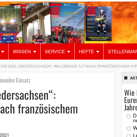
WISSEN
SERVICE
HEFTE
STELLENMA
CFM 3000 „NIEDERSACHSEN“: WALDBRAND-TLF NACH FRANZÖSISCHEM VO
AK
ionalen Einsatz
dersachsen“:
Wie 
Eure
ach französischem
Jahr
D
n
W
 2021
L