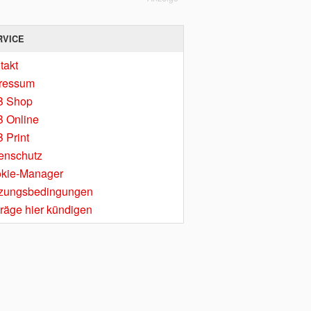
RVICE
takt
ressum
B Shop
 Online
 Print
enschutz
kie-Manager
zungsbedingungen
träge hier kündigen