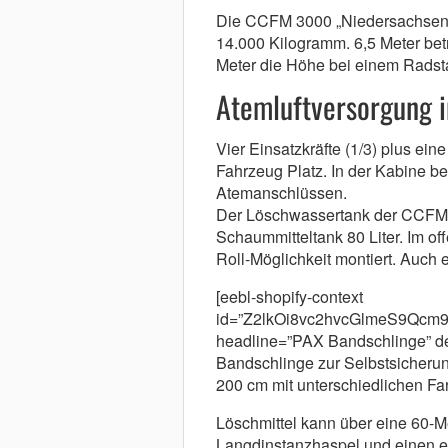
Die CCFM 3000 „Niedersachsen“
14.000 Kilogramm. 6,5 Meter betr
Meter die Höhe bei einem Radstan
Atemluftversorgung i
Vier Einsatzkräfte (1/3) plus ein
Fahrzeug Platz. In der Kabine be
Atemanschlüssen.
Der Löschwassertank der CCFM 30
Schaummitteltank 80 Liter. Im o
Roll-Möglichkeit montiert. Auch 
[eebl-shopify-context
id=”Z2lkOi8vc2hvcGlmeS9Qc
headline=”PAX Bandschlinge” des
Bandschlinge zur Selbstsicherun
200 cm mit unterschiedlichen Far
Löschmittel kann über eine 60-Me
Langdinstanzhaspel und einen el