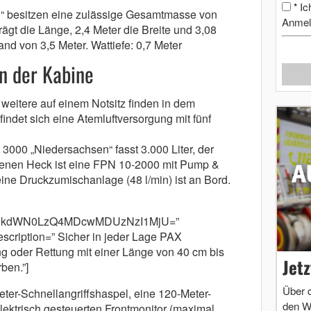
Ic
*
 besitzen eine zulässige Gesamtmasse von
Anmel
ägt die Länge, 2,4 Meter die Breite und 3,08
d von 3,5 Meter. Wattiefe: 0,7 Meter
n der Kabine
e weitere auf einem Notsitz finden in dem
findet sich eine Atemluftversorgung mit fünf
00 „Niedersachsen“ fasst 3.000 Liter, der
ffenen Heck ist eine FPN 10-2000 mit Pump &
eine Druckzumischanlage (48 l/min) ist an Bord.
m9kdWN0LzQ4MDcwMDUzNzI1MjU=”
cription=” Sicher in jeder Lage PAX
g oder Rettung mit einer Länge von 40 cm bis
Jet
ben.”]
Über 
ter-Schnellangriffshaspel, eine 120-Meter-
den W
ektrisch gesteuerten Frontmonitor (maximal