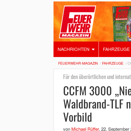
NACHRICHTEN
FAHRZEUGE
FEUERWEHR-MAGAZIN
FAHRZEUGE
C
Für den überörtlichen und internat
CCFM 3000 „Nie
Waldbrand-TLF n
Vorbild
von
Michael Rüffer
,
22. September