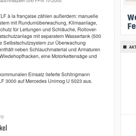
hlauchhaspeln und FPN 10-2000.
LF à la française zählen außerdem: manuelle
stem mit Rundumüberwachung, Klimaanlage,
hutz für Leitungen und Schläuche, Rollover-
stschutzanlage mit separatem Wassertank (500
ie Selbstschutzsystem zur Überwachung
AK
enthält neben Schlauchmaterial und Armaturen
 Wiedehopfhacken, eine Motorkettensäge und
 kommunalen Einsatz lieferte Schlingmann
TLF 3000 auf Mercedes Unimog U 5023 aus.
ng
kel