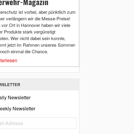
erwehr-Magazin
terschutz ist vorbei, aber pünktlich zum
r verlängern wir die Messe-Preise!
vor Ort in Hannover haben wir viele
r Produkte stark vergünstigt
ten. Wer nicht dabei sein konnte,
mt jetzt im Rahmen unseres Sommer-
 noch einmal die Chance.
terlesen
WSLETTER
ily Newsletter
eekly Newsletter