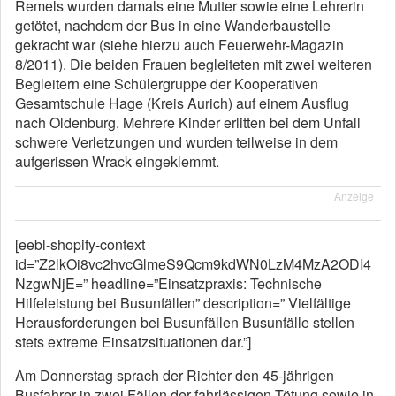
Remels wurden damals eine Mutter sowie eine Lehrerin
getötet, nachdem der Bus in eine Wanderbaustelle
gekracht war (siehe hierzu auch Feuerwehr-Magazin
8/2011). Die beiden Frauen begleiteten mit zwei weiteren
Begleitern eine Schülergruppe der Kooperativen
Gesamtschule Hage (Kreis Aurich) auf einem Ausflug
nach Oldenburg. Mehrere Kinder erlitten bei dem Unfall
schwere Verletzungen und wurden teilweise in dem
aufgerissen Wrack eingeklemmt.
Anzeige
[eebl-shopify-context
id=”Z2lkOi8vc2hvcGlmeS9Qcm9kdWN0LzM4MzA2ODI4
NzgwNjE=” headline=”Einsatzpraxis: Technische
Hilfeleistung bei Busunfällen” description=” Vielfältige
Herausforderungen bei Busunfällen Busunfälle stellen
stets extreme Einsatzsituationen dar.”]
Am Donnerstag sprach der Richter den 45-jährigen
Busfahrer in zwei Fällen der fahrlässigen Tötung sowie in