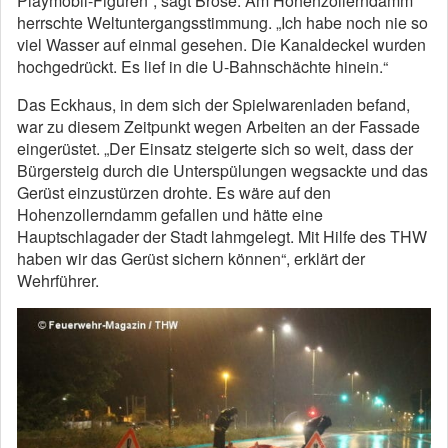
Playmobil-Figuren“, sagt Brose. Am Hohenzollerndamm
herrschte Weltuntergangsstimmung. „Ich habe noch nie so
viel Wasser auf einmal gesehen. Die Kanaldeckel wurden
hochgedrückt. Es lief in die U-Bahn­schächte hinein.“
Das Eckhaus, in dem sich der Spielwarenladen befand,
war zu diesem Zeitpunkt wegen Arbeiten an der Fassade
eingerüstet. „Der Einsatz steigerte sich so weit, dass der
Bürgersteig durch die Unterspülungen wegsackte und das
Gerüst einzustürzen drohte. Es wäre auf den
Hohenzollerndamm gefallen und hätte eine
Hauptschlagader der Stadt lahmgelegt. Mit Hilfe des THW
haben wir das Gerüst sichern können“, erklärt der
Wehrführer.