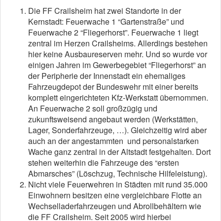
Die FF Crailsheim hat zwei Standorte in der
Kernstadt: Feuerwache 1 “Gartenstraße” und
Feuerwache 2 “Fliegerhorst”. Feuerwache 1 liegt
zentral im Herzen Crailsheims. Allerdings bestehen
hier keine Ausbaureserven mehr. Und so wurde vor
einigen Jahren im Gewerbegebiet “Fliegerhorst” an
der Peripherie der Innenstadt ein ehemaliges
Fahrzeugdepot der Bundeswehr mit einer bereits
komplett eingerichteten Kfz-Werkstatt übernommen.
An Feuerwache 2 soll großzügig und
zukunftsweisend angebaut werden (Werkstätten,
Lager, Sonderfahrzeuge, …). Gleichzeitig wird aber
auch an der angestammten und personalstarken
Wache ganz zentral in der Altstadt festgehalten. Dort
stehen weiterhin die Fahrzeuge des “ersten
Abmarsches” (Löschzug, Technische Hilfeleistung).
Nicht viele Feuerwehren in Städten mit rund 35.000
Einwohnern besitzen eine vergleichbare Flotte an
Wechselladerfahrzeugen und Abrollbehältern wie
die FF Crailsheim. Seit 2005 wird hierbei