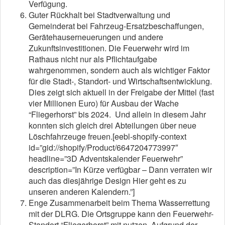
Verfügung.
Guter Rückhalt bei Stadtverwaltung und
Gemeinderat bei Fahrzeug-Ersatzbeschaffungen,
Gerätehauserneuerungen und andere
Zukunftsinvestitionen. Die Feuerwehr wird im
Rathaus nicht nur als Pflichtaufgabe
wahrgenommen, sondern auch als wichtiger Faktor
für die Stadt-, Standort- und Wirtschaftsentwicklung.
Dies zeigt sich aktuell in der Freigabe der Mittel (fast
vier Millionen Euro) für Ausbau der Wache
“Fliegerhorst” bis 2024. Und allein in diesem Jahr
konnten sich gleich drei Abteilungen über neue
Löschfahrzeuge freuen.[eebl-shopify-context
id=”gid://shopify/Product/6647204773997″
headline=”3D Adventskalender Feuerwehr”
description=”In Kürze verfügbar – Dann verraten wir
auch das diesjährige Design Hier geht es zu
unseren anderen Kalendern.”]
Enge Zusammenarbeit beim Thema Wasserrettung
mit der DLRG. Die Ortsgruppe kann den Feuerwehr-
Standort “Fliegerhorst” mit nutzen. Aufgrund der