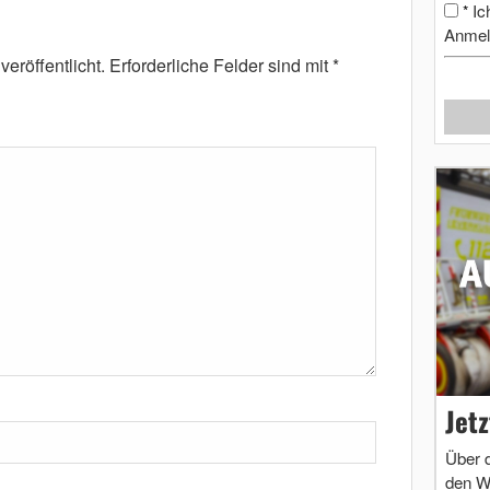
Ic
*
Anmel
eröffentlicht.
Erforderliche Felder sind mit
*
Jet
Über 
den W