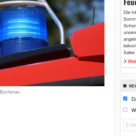
Feu
Die In
Somme
Schon 
unsere
angebo
bekom
Sales
Wei
NE
 Buchenau
Da
W