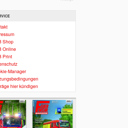
RVICE
takt
ressum
B Shop
 Online
 Print
enschutz
kie-Manager
zungsbedingungen
träge hier kündigen