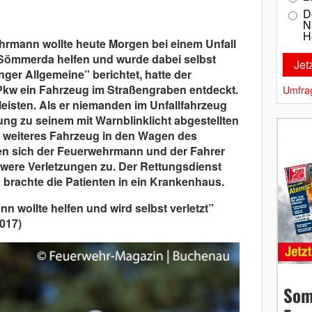
D
N
H
rmann wollte heute Morgen bei einem Unfall
 Sömmerda helfen und wurde dabei selbst
nger Allgemeine” berichtet, hatte der
Pkw ein Fahrzeug im Straßengraben entdeckt.
Umfra
 leisten. Als er niemanden im Unfallfahrzeug
tung zu seinem mit Warnblinklicht abgestellten
in weiteres Fahrzeug in den Wagen des
n sich der Feuerwehrmann und der Fahrer
ere Verletzungen zu. Der Rettungsdienst
brachte die Patienten in ein Krankenhaus.
n wollte helfen und wird selbst verletzt”
017)
Som