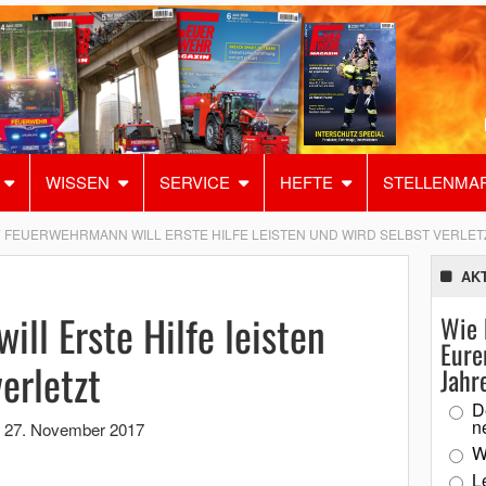
WISSEN
SERVICE
HEFTE
STELLENMA
FEUERWEHRMANN WILL ERSTE HILFE LEISTEN UND WIRD SELBST VERLET
AK
ll Erste Hilfe leisten
Wie 
Eure
erletzt
Jahr
D
n
,
27. November 2017
W
L