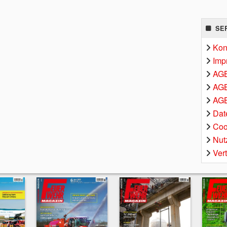
SE
Kon
Imp
AG
AGB
AGB
Dat
Coo
Nut
Ver