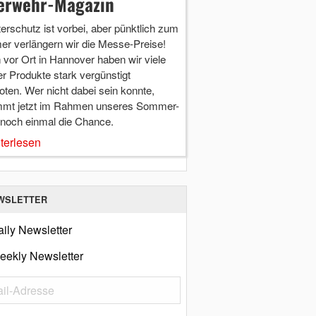
erwehr-Magazin
terschutz ist vorbei, aber pünktlich zum
r verlängern wir die Messe-Preise!
vor Ort in Hannover haben wir viele
r Produkte stark vergünstigt
ten. Wer nicht dabei sein konnte,
mt jetzt im Rahmen unseres Sommer-
 noch einmal die Chance.
terlesen
WSLETTER
ily Newsletter
eekly Newsletter