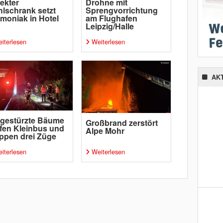
ekter
Drohne mit
lschrank setzt
Sprengvorrichtung
oniak in Hotel
am Flughafen
Leipzig/Halle
iterlesen
Weiterlesen
AK
gestürzte Bäume
Großbrand zerstört
ffen Kleinbus und
Alpe Mohr
ppen drei Züge
iterlesen
Weiterlesen