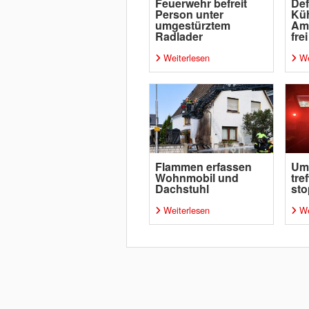
Feuerwehr befreit
Def
Person unter
Küh
umgestürztem
Amm
Radlader
frei
Weiterlesen
We
Flammen erfassen
Um
Wohnmobil und
tre
Dachstuhl
sto
Weiterlesen
We