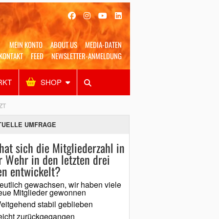
MEIN KONTO
ABOUT US
MEDIA-DATEN
KONTAKT
FEED
NEWSLETTER-ANMELDUNG
RKT
SHOP
Alles
Shop
SUCHEN
ZT
TUELLE UMFRAGE
hat sich die Mitgliederzahl in
r Wehr in den letzten drei
en entwickelt?
eutlich gewachsen, wir haben viele
eue Mitglieder gewonnen
eitgehend stabil geblieben
eicht zurückgegangen