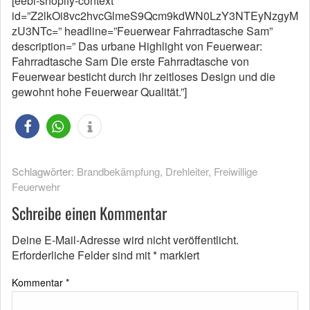
[eebl-shopify-context
id=”Z2lkOi8vc2hvcGlmeS9Qcm9kdWN0LzY3NTEyNzgyM
zU3NTc=” headline=”Feuerwear Fahrradtasche Sam”
description=” Das urbane Highlight von Feuerwear:
Fahrradtasche Sam Die erste Fahrradtasche von
Feuerwear besticht durch ihr zeitloses Design und die
gewohnt hohe Feuerwear Qualität.”]
Schlagwörter:
Brandbekämpfung
,
Drehleiter
,
Freiwillige
Feuerwehr
Schreibe einen Kommentar
Deine E-Mail-Adresse wird nicht veröffentlicht.
Erforderliche Felder sind mit
*
markiert
Kommentar
*