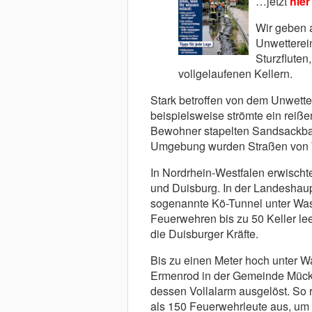
…jetzt
hier
Wir geben 
Unwetterei
Sturzflute
vollgelaufenen Kellern.
Stark betroffen von dem Unwetter
beispielsweise strömte ein reiß
Bewohner stapelten Sandsackbar
Umgebung wurden Straßen von
In Nordrhein-Westfalen erwischt
und Duisburg. In der Landeshaup
sogenannte Kö-Tunnel unter Was
Feuerwehren bis zu 50 Keller le
die Duisburger Kräfte.
Bis zu einen Meter hoch unter 
Ermenrod in der Gemeinde Mücke
dessen Vollalarm ausgelöst. So r
als 150 Feuerwehrleute aus, um