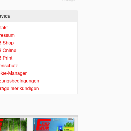
RVICE
takt
ressum
B Shop
 Online
 Print
enschutz
kie-Manager
zungsbedingungen
träge hier kündigen