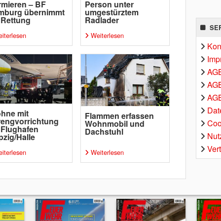
rmieren – BF
Person unter
mburg übernimmt
umgestürztem
 Rettung
Radlader
SE
iterlesen
Weiterlesen
Kon
Imp
AG
AGB
AGB
Dat
hne mit
Flammen erfassen
engvorrichtung
Coo
Wohnmobil und
 Flughafen
Dachstuhl
Nut
pzig/Halle
Ver
iterlesen
Weiterlesen