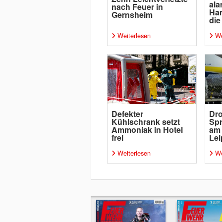
ala
nach Feuer in
Ha
Gernsheim
die
Weiterlesen
We
Defekter
Dro
Kühlschrank setzt
Spr
Ammoniak in Hotel
am
frei
Lei
Weiterlesen
We