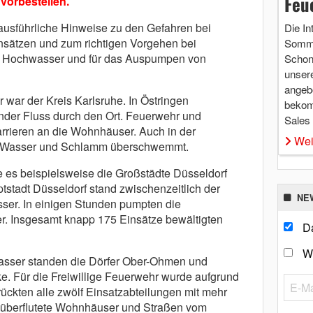
Feu
 vorbestellen
.
ausführliche Hinweise zu den Gefahren bei
Die In
nsätzen und zum richtigen Vorgehen bei
Somme
n, Hochwasser und für das Auspumpen von
Schon 
unsere
angebo
 war der Kreis Karlsruhe. In Östringen
bekom
ender Fluss durch den Ort. Feuerwehr und
Sales
rieren an die Wohnhäuser. Auch in der
Wei
 Wasser und Schlamm überschwemmt.
e es beispielsweise die Großstädte Düsseldorf
tstadt Düsseldorf stand zwischenzeitlich der
NE
ser. In einigen Stunden pumpten die
er. Insgesamt knapp 175 Einsätze bewältigten
Da
W
Wasser standen die Dörfer Ober-Ohmen und
. Für die Freiwillige Feuerwehr wurde aufgrund
ückten alle zwölf Einsatzabteilungen mit mehr
 überflutete Wohnhäuser und Straßen vom