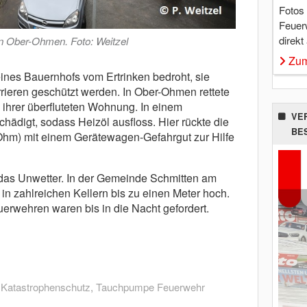
Fotos
Feuer
direkt
in Ober-Ohmen. Foto: Weitzel
Zum
ines Bauernhofs vom Ertrinken bedroht, sie
ieren geschützt werden. In Ober-Ohmen rettete
 ihrer überfluteten Wohnung. In einem
VE
ädigt, sodass Heizöl ausfloss. Hier rückte die
BE
hm) mit einem Gerätewagen-Gefahrgut zur Hilfe
as Unwetter. In der Gemeinde Schmitten am
in zahlreichen Kellern bis zu einen Meter hoch.
euerwehren waren bis in die Nacht gefordert.
,
Katastrophenschutz
,
Tauchpumpe Feuerwehr