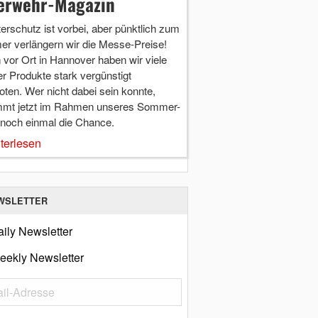
erwehr-Magazin
terschutz ist vorbei, aber pünktlich zum
r verlängern wir die Messe-Preise!
vor Ort in Hannover haben wir viele
r Produkte stark vergünstigt
ten. Wer nicht dabei sein konnte,
mt jetzt im Rahmen unseres Sommer-
 noch einmal die Chance.
terlesen
WSLETTER
ily Newsletter
eekly Newsletter