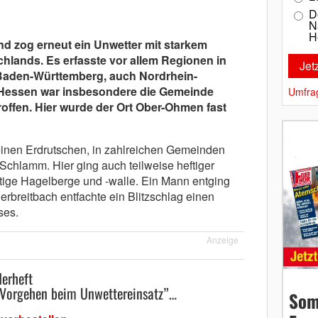
D
N
H
 zog erneut ein Unwetter mit starkem
chlands. Es erfasste vor allem Regionen in
Baden-Württemberg, auch Nordrhein-
 Hessen war insbesondere die Gemeinde
Umfra
offen. Hier wurde der Ort Ober-Ohmen fast
einen Erdrutschen, in zahlreichen Gemeinden
 Schlamm. Hier ging auch teilweise heftiger
htige Hagelberge und -walle. Ein Mann entging
erbreitbach entfachte ein Blitzschlag einen
ses.
Anzeige
erheft
 Vorgehen beim Unwettereinsatz”…
Som