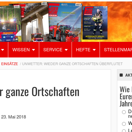
WISSEN
SERVICE
HEFTE
STELLENMA
EINSÄTZE
UNWETTER: WIEDER GANZE ORTSCHAFTEN ÜBERFLUTET
AK
r ganze Ortschaften
Wie 
Eure
Jahr
D
n
,
23. Mai 2018
W
L