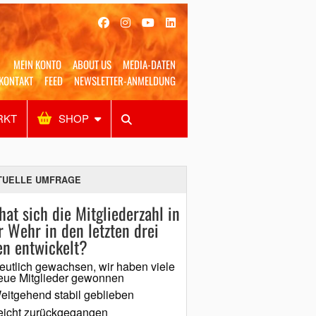
MEIN KONTO
ABOUT US
MEDIA-DATEN
KONTAKT
FEED
NEWSLETTER-ANMELDUNG
RKT
SHOP
Alles
Shop
SUCHEN
TUELLE UMFRAGE
hat sich die Mitgliederzahl in
r Wehr in den letzten drei
en entwickelt?
eutlich gewachsen, wir haben viele
eue Mitglieder gewonnen
eitgehend stabil geblieben
eicht zurückgegangen