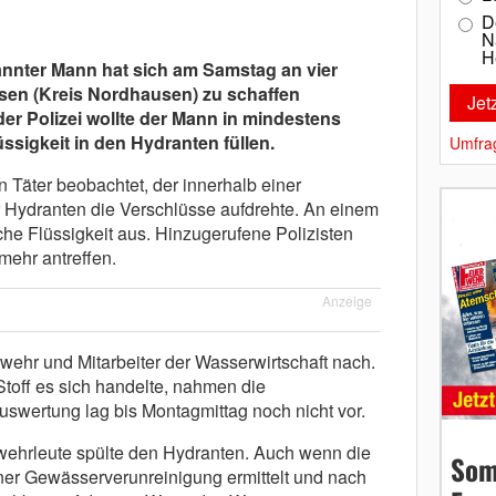
D
N
H
nnter Mann hat sich am Samstag an vier
sen (Kreis Nordhausen) zu schaffen
r Polizei wollte der Mann in mindestens
ssigkeit in den Hydranten füllen.
Umfra
Täter beobachtet, der innerhalb einer
r Hydranten die Verschlüsse aufdrehte. An einem
che Flüssigkeit aus. Hinzugerufene Polizisten
mehr antreffen.
Anzeige
wehr und Mitarbeiter der Wasserwirtschaft nach.
toff es sich handelte, nahmen die
uswertung lag bis Montagmittag noch nicht vor.
wehrleute spülte den Hydranten. Auch wenn die
Som
ner Gewässerverunreinigung ermittelt und nach