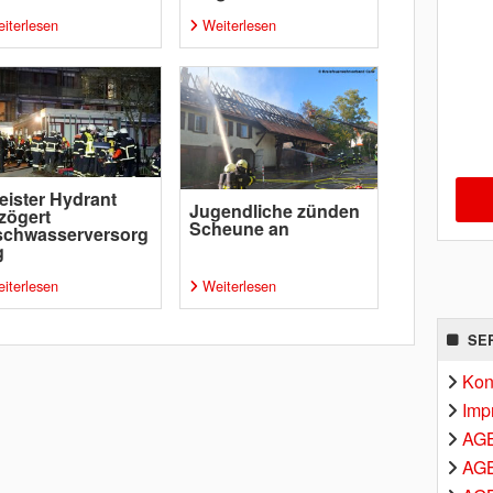
iterlesen
Weiterlesen
eister Hydrant
Jugendliche zünden
zögert
Scheune an
schwasserversorg
g
iterlesen
Weiterlesen
SE
Kon
Imp
AG
AGB