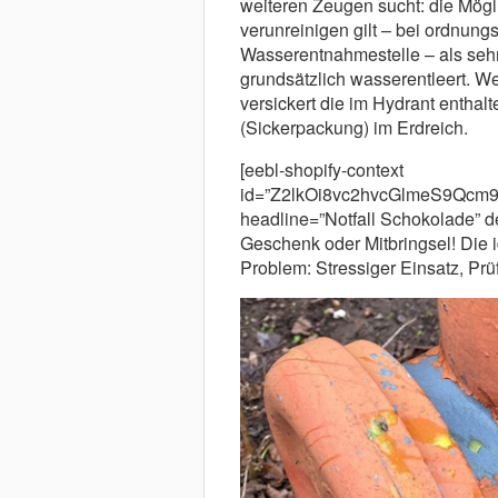
weiteren Zeugen sucht: die Mög
verunreinigen gilt – bei ordnun
Wasserentnahmestelle – als sehr
grundsätzlich wasserentleert. W
versickert die im Hydrant entha
(Sickerpackung) im Erdreich.
[eebl-shopify-context
id=”Z2lkOi8vc2hvcGlmeS9Qc
headline=”Notfall Schokolade” de
Geschenk oder Mitbringsel! Die
Problem: Stressiger Einsatz, Prü