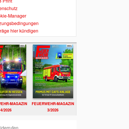
 Print
enschutz
kie-Manager
zungsbedingungen
träge hier kündigen
EHR-MAGAZIN
FEUERWEHR-MAGAZIN
4/2026
3/2026
iderrufen