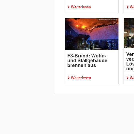
Weiterlesen
We
Ver
F3-Brand: Wohn-
ver
und Stallgebäude
Lö
brennen aus
un
Weiterlesen
We