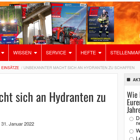
WISSEN
SERVICE
HEFTE
STELLENMA
EINSÄTZE
UNBEKANNTER MACHT SICH AN HYDRANTEN ZU SCHAFFEN
AK
ht sich an Hydranten zu
Wie 
Eure
Jahr
D
n
,
31. Januar 2022
W
L