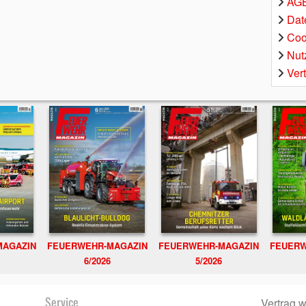
AGB
Dat
Coo
Nut
Ver
MAGAZIN
FEUERWEHR-MAGAZIN
FEUERWEHR-MAGAZIN
FEUERW
6/2026
5/2026
Service
Vertrag w