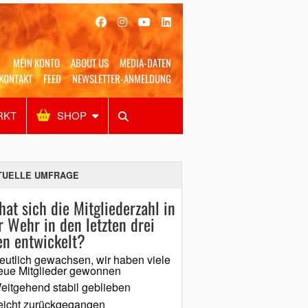
MEIN KONTO
ABOUT US
MEDIA-DATEN
KONTAKT
FEED
NEWSLETTER-ANMELDUNG
RKT
SHOP
Alles
Shop
SUCHEN
TUELLE UMFRAGE
hat sich die Mitgliederzahl in
r Wehr in den letzten drei
en entwickelt?
eutlich gewachsen, wir haben viele
eue Mitglieder gewonnen
eitgehend stabil geblieben
eicht zurückgegangen