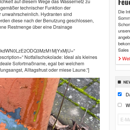
Feu
lichkeit auf diesem Wege das Wassernetz zu
gsgemäßer technischer Funktion der
Die In
 unwahrscheinlich. Hydranten sind
Somme
erden diese nach der Benutzung geschlossen,
Schon 
ltene Restmenge über eine Drainage
unsere
angebo
bekom
Sales
m9kdWN0LzE2ODQ3MzM1MjYxMjU=”
scription=” Notfallschokolade: Ideal als kleines
Wei
 ideale Sofortmaßname, egal bei welchem
fungsangst, Alltagsfrust oder miese Laune.”]
NE
Da
W