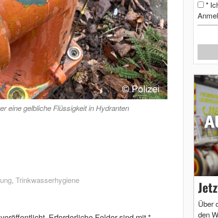
Ic
*
Anmel
r eine gelbliche Flüssigkeit in Hydranten
gung
,
Trinkwasserhygiene
Jet
Über 
den W
eröffentlicht.
Erforderliche Felder sind mit
*