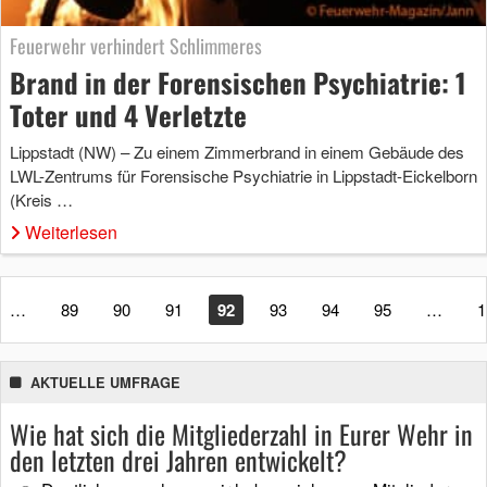
Feuerwehr verhindert Schlimmeres
Brand in der Forensischen Psychiatrie: 1
Toter und 4 Verletzte
Lippstadt (NW) – Zu einem Zimmerbrand in einem Gebäude des
LWL-Zentrums für Forensische Psychiatrie in Lippstadt-Eickelborn
(Kreis …
Weiterlesen
…
89
90
91
92
93
94
95
…
1
AKTUELLE UMFRAGE
Wie hat sich die Mitgliederzahl in Eurer Wehr in
den letzten drei Jahren entwickelt?