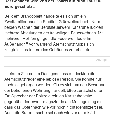
Der Schaden wird von der Polizei auf rund 150.000
Euro geschätzt.
Bei dem Brandobjekt handelte es sich um ein
Zweifamilienhaus im Stadtteil Grünwettersbach. Neben
beiden Wachen der Berufsfeuerwehr Karlsruhe rückten
mehrere Abteilungen der freiwilligen Feuerwehr an. Mit
mehreren Rohren gingen die Feuerwehrleute im
Außenangriff vor, während Atemschutztrupps sich
zeitgleich ins Innere des Gebäudes vorarbeiteten.
Anzeige
In einem Zimmer im Dachgeschoss entdeckten die
Atemschutzträger eine leblose Person. Sie konnte nur
noch tot geborgen werden. Ob es sich um den Bewohner
der betroffenen Wohnung handelt, blieb zunächst offen.
Ein Sprecher der Polizeidirektion Karlsruhe teilte
gegenüber feuerwehrmagazin.de am Montagmittag mit,
dass das Opfer nach wie vor noch nicht identifiziert sei.
Auch die Brandursache sei nach wie vor ungeklärt.