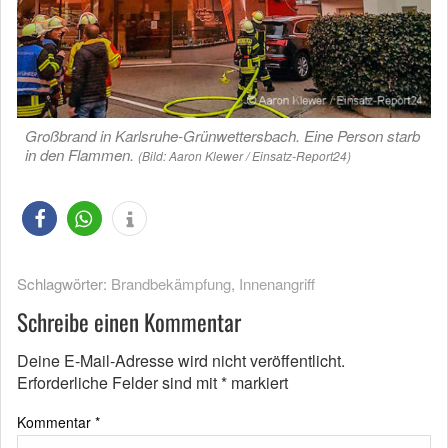
Großbrand in Karlsruhe-Grünwettersbach. Eine Person starb
in den Flammen.
(Bild: Aaron Klewer / Einsatz-Report24)
Schlagwörter:
Brandbekämpfung
,
Innenangriff
Schreibe einen Kommentar
Deine E-Mail-Adresse wird nicht veröffentlicht.
Erforderliche Felder sind mit
*
markiert
Kommentar
*