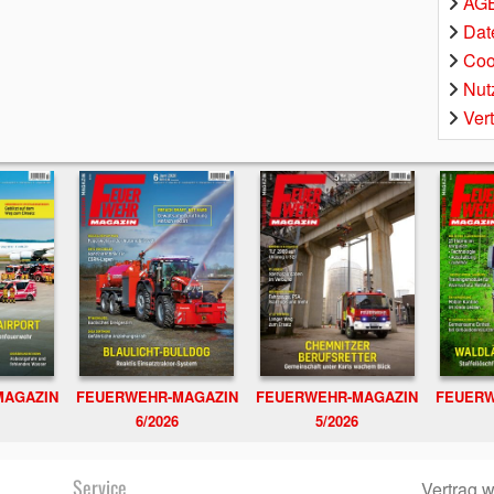
AGB
Dat
Coo
Nut
Ver
MAGAZIN
FEUERWEHR-MAGAZIN
FEUERWEHR-MAGAZIN
FEUERW
6/2026
5/2026
Service
Vertrag w