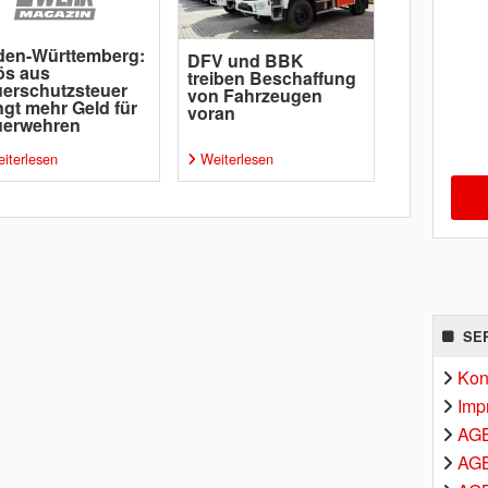
den-Württemberg:
DFV und BBK
ös aus
treiben Beschaffung
erschutzsteuer
von Fahrzeugen
ngt mehr Geld für
voran
uerwehren
iterlesen
Weiterlesen
SE
Kon
Imp
AG
AGB