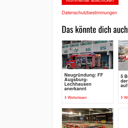
Datenschutzbestimmungen
Das könnte dich auch
Neugründung: FF
5 B
Augsburg-
der
Lechhausen
auf
anerkannt
Weiterlesen
We