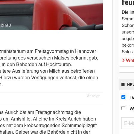
Feu
Die In
Somme
Schon 
unsere
angebo
bekom
inisterium am Freitagvormittag in Hannover
Sales
breitung des verseuchten Maises bekannt gab,
Wei
en in den Behörden auf Hochtouren.
itere Auslieferung von Milch aus betroffenen
ierzu wurden Verfügungen verfasst, die einen
n.
NE
Anzeige
Da
W
s Aurich bat am Freitagnachmittag die
s um Amtshilfe. Alleine im Kreis Aurich haben
es mit dem krebserregenden Schimmelpilzgift
rhalten. Selber war die Behörde nicht in der