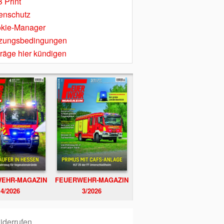
 Print
enschutz
kie-Manager
zungsbedingungen
träge hier kündigen
EHR-MAGAZIN
FEUERWEHR-MAGAZIN
4/2026
3/2026
iderrufen