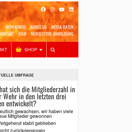
MEIN KONTO
ABOUT US
MEDIA-DATEN
KONTAKT
FEED
NEWSLETTER-ANMELDUNG
RKT
SHOP
Alles
Shop
SUCHEN
TUELLE UMFRAGE
hat sich die Mitgliederzahl in
r Wehr in den letzten drei
en entwickelt?
eutlich gewachsen, wir haben viele
eue Mitglieder gewonnen
eitgehend stabil geblieben
eicht zurückgegangen