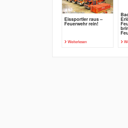
Ba
Eissportler raus –
Erl
Feuerwehr rein!
Feu
bri
Fe
Weiterlesen
We