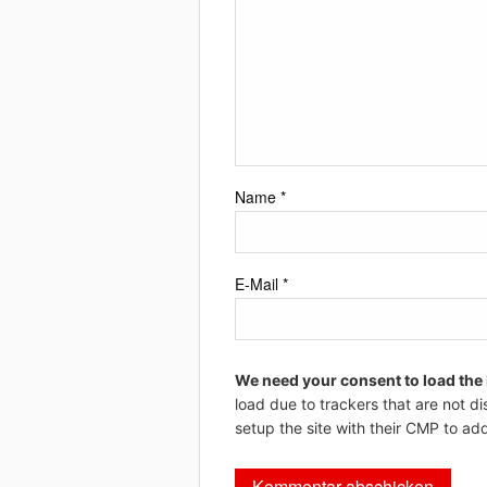
Name
*
E-Mail
*
We need your consent to load the
load due to trackers that are not di
setup the site with their CMP to add