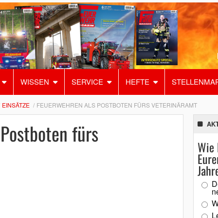
WISSEN
SERVICE
HEFTE
STELLENMA
EINSÄTZE
FEUERWEHREN ALS POSTBOTEN FÜRS VETERINÄRAMT
Postboten fürs
AK
Wie 
Eure
Jahr
D
n
W
L