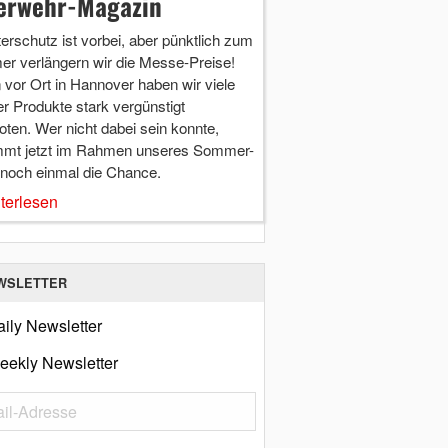
erwehr-Magazin
terschutz ist vorbei, aber pünktlich zum
r verlängern wir die Messe-Preise!
vor Ort in Hannover haben wir viele
r Produkte stark vergünstigt
ten. Wer nicht dabei sein konnte,
mt jetzt im Rahmen unseres Sommer-
 noch einmal die Chance.
terlesen
WSLETTER
ily Newsletter
eekly Newsletter