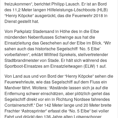
freizukommen”, berichtet Philipp Lausch. Er ist an Bord
des 11,2 Meter langen Hilfeleistungs-Löschboots (HLB)
“Henry Köpcke” ausgerückt, das die Feuerwehr 2018 in
Dienst gestellt hat.
Vom Parkplatz Stadersand in Höhe des in die Elbe
mündenden Nebenflusses Schwinge aus hat die
Einsatzleitung das Geschehen auf der Elbe im Blick. “Wir
sahen auch das historische Segelschiff ‘No. 5 Elbe’
vorbeifahren”, erklärt Wilfried Sprekels, stellvertretender
Stadtbrandmeister von Stade. Er hält sich während des
Sportboot-Einsatzes am Einsatzleitwagen (ELW) 1 auf.
Von Land aus und von Bord der “Henry Köpcke” sehen die
Feuerwehrleute, wie das Segelschiff auf dem Fluss ein
Manöver fährt. Woitera: “Abstände lassen sich ja auf die
Entfernung schwer einschätzen, aber plötzlich geriet das
Segelschiff direkt vor ein in Richtung Nordsee fahrendes
Containerschiff.” Der 142 Meter lange und 20 Meter breite
Frachter “Astrosprinter” erfasst die “No. 5 Elbe” bei voller
Fahrt und drückt den 136 Jahre alten Lotsenschoner