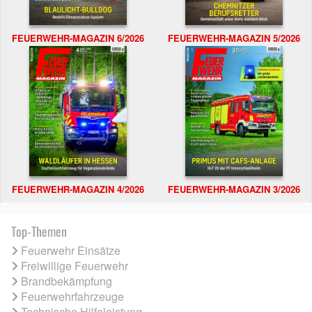
FEUERWEHR-MAGAZIN 6/2026
FEUERWEHR-MAGAZIN 5/2026
FEUERWEHR-MAGAZIN 4/2026
FEUERWEHR-MAGAZIN 3/2026
Top-Themen
Feuerwehr Einsätze
Freiwillige Feuerwehr
Brandbekämpfung
Feuerwehrfahrzeuge
Technische Hilfeleistung