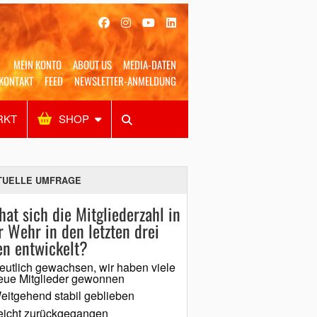
MEIN KONTO
ABOUT US
MEDIA-DATEN
KONTAKT
FEED
NEWSLETTER-ANMELDUNG
RKT
SHOP
Alles
Shop
SUCHEN
TUELLE UMFRAGE
hat sich die Mitgliederzahl in
r Wehr in den letzten drei
en entwickelt?
eutlich gewachsen, wir haben viele
eue Mitglieder gewonnen
eitgehend stabil geblieben
eicht zurückgegangen