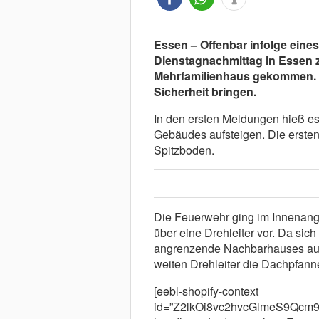
Essen – Offenbar infolge eines
Dienstagnachmittag in Essen 
Mehrfamilienhaus gekommen. D
Sicherheit bringen.
In den ersten Meldungen hieß e
Gebäudes aufsteigen. Die erste
Spitzboden.
Die Feuerwehr ging im Innenang
über eine Drehleiter vor. Da sic
angrenzende Nachbarhauses aus
weiten Drehleiter die Dachpfann
[eebl-shopify-context
id=”Z2lkOi8vc2hvcGlmeS9Qc