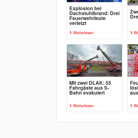
Explosion bei
Zw
Dachstuhlbrand: Drei
Dre
Feuerwehrleute
verletzt
Weiterlesen
We
Mit zwei DLAK: 55
Feu
Fahrgäste aus S-
lös
Bahn evakuiert
au
Weiterlesen
We