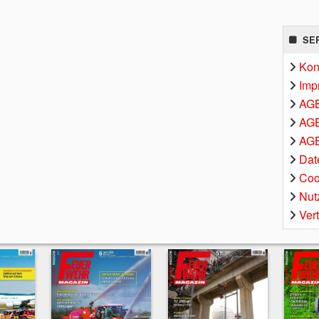
SE
Kon
Imp
AG
AGB
AGB
Dat
Coo
Nut
Ver