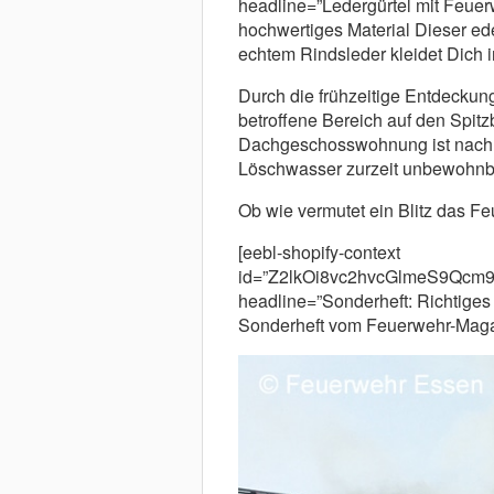
headline=”Ledergürtel mit Feuerw
hochwertiges Material Dieser ed
echtem Rindsleder kleidet Dich i
Durch die frühzeitige Entdeckun
betroffene Bereich auf den Spit
Dachgeschosswohnung ist nach
Löschwasser zurzeit unbewohnb
Ob wie vermutet ein Blitz das Feue
[eebl-shopify-context
id=”Z2lkOi8vc2hvcGlmeS9Qc
headline=”Sonderheft: Richtiges
Sonderheft vom Feuerwehr-Magaz