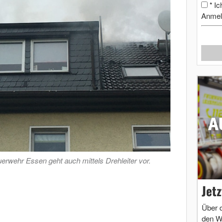
Ic
*
Anmel
uerwehr Essen geht auch mittels Drehleiter vor.
Jet
Über 
den W