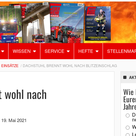
WISSEN
SERVICE
HEFTE
STELLENMA
EINSÄTZE
DACHSTUHL BRENNT WOHL NACH BLITZEINSCHLAG
AK
t wohl nach
Wie 
Eure
Jahr
D
n
,
19. Mai 2021
W
L