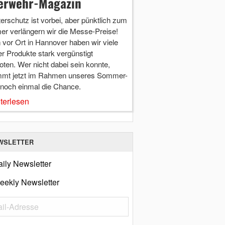
erwehr-Magazin
terschutz ist vorbei, aber pünktlich zum
r verlängern wir die Messe-Preise!
vor Ort in Hannover haben wir viele
r Produkte stark vergünstigt
ten. Wer nicht dabei sein konnte,
mt jetzt im Rahmen unseres Sommer-
 noch einmal die Chance.
terlesen
WSLETTER
ily Newsletter
eekly Newsletter