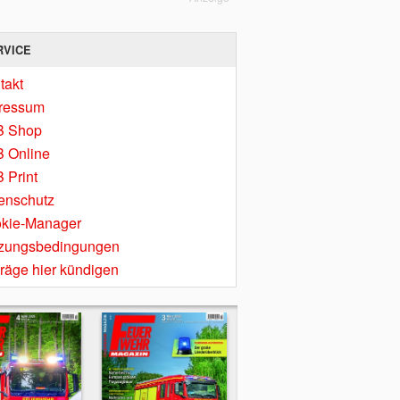
RVICE
takt
ressum
B Shop
 Online
 Print
enschutz
kie-Manager
zungsbedingungen
träge hier kündigen