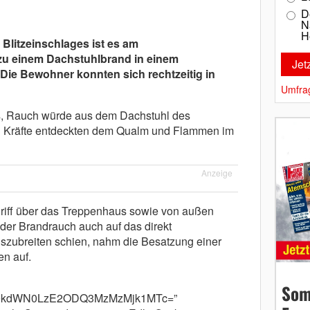
D
N
H
 Blitzeinschlages ist es am
zu einem Dachstuhlbrand in einem
ie Bewohner konnten sich rechtzeitig in
Umfra
s, Rauch würde aus dem Dachstuhl des
n Kräfte entdeckten dem Qualm und Flammen im
Anzeige
riff über das Treppenhaus sowie von außen
h der Brandrauch auch auf das direkt
zubreiten schien, nahm die Besatzung einer
en auf.
Som
m9kdWN0LzE2ODQ3MzMzMjk1MTc=”