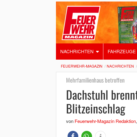
NACHRICHTEN
FAHRZEUGE
FEUERWEHR-MAGAZIN
NACHRICHTEN
Mehrfamilienhaus betroffen
Dachstuhl brenn
Blitzeinschlag
von
Feuerwehr-Magazin Redaktion