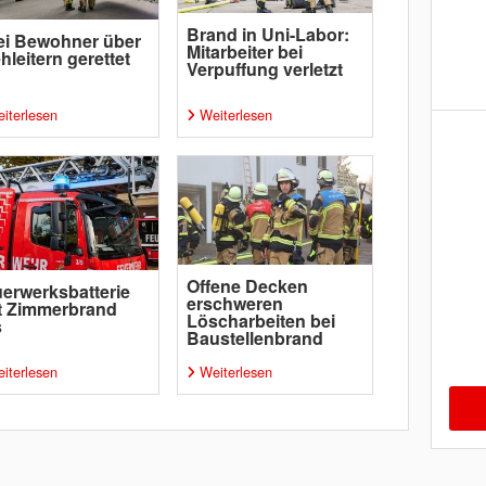
Brand in Uni-Labor:
ei Bewohner über
Mitarbeiter bei
hleitern gerettet
Verpuffung verletzt
iterlesen
Weiterlesen
Offene Decken
erwerksbatterie
erschweren
t Zimmerbrand
Löscharbeiten bei
s
Baustellenbrand
iterlesen
Weiterlesen