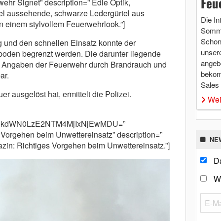
Feu
ehr Signet” description=” Edle Optik,
el aussehende, schwarze Ledergürtel aus
Die In
n einem stylvollem Feuerwehrlook.”]
Somme
Schon 
g und den schnellen Einsatz konnte der
unsere
zboden begrenzt werden. Die darunter liegende
angebo
 Angaben der Feuerwehr durch Brandrauch und
bekom
ar.
Sales
r ausgelöst hat, ermittelt die Polizei.
Wei
m9kdWN0LzE2NTM4MjIxNjEwMDU=”
 Vorgehen beim Unwettereinsatz” description=”
NE
in: Richtiges Vorgehen beim Unwettereinsatz.”]
Da
W