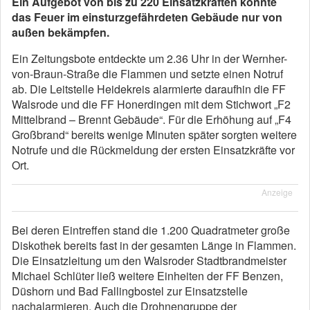
Ein Aufgebot von bis zu 220 Einsatzkräften konnte
das Feuer im einsturzgefährdeten Gebäude nur von
außen bekämpfen.
Ein Zeitungsbote entdeckte um 2.36 Uhr in der Wernher-
von-Braun-Straße die Flammen und setzte einen Notruf
ab. Die Leitstelle Heidekreis alarmierte daraufhin die FF
Walsrode und die FF Honerdingen mit dem Stichwort „F2
Mittelbrand – Brennt Gebäude“. Für die Erhöhung auf „F4
Großbrand“ bereits wenige Minuten später sorgten weitere
Notrufe und die Rückmeldung der ersten Einsatzkräfte vor
Ort.
Anzeige
Bei deren Eintreffen stand die 1.200 Quadratmeter große
Diskothek bereits fast in der gesamten Länge in Flammen.
Die Einsatzleitung um den Walsroder Stadtbrandmeister
Michael Schlüter ließ weitere Einheiten der FF Benzen,
Düshorn und Bad Fallingbostel zur Einsatzstelle
nachalarmieren. Auch die Drohnengruppe der