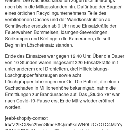
werden. Die Nachlöscharbeiten zogen sich allerdings
noch bis in die Mittagsstunden hin. Dafür trug der Bagger
eines örtlichen Recyclingunternehmens Teile des
verbliebenen Daches und der Wandkonstruktion ab.
Schrittweise ersetzten ab 9 Uhr neue Einsatzkräfte der
Feuerwehren Bommelsen, Idsingen-Sieverdingen,
Südkampen und Krelingen die Kameraden, die seit
Beginn im Löscheinsatz standen.
Ende des Einsatzes war gegen 12.40 Uhr. Über die Dauer
von 10 Stunden waren insgesamt 220 Einsatzkräfte mit
unter anderem drei Drehleitern, drei Hilfeleistungs-
Löschgruppenfahrzeugen sowie acht
Löschgruppenfahrzeugen vor Ort. Die Polizei, die einen
Sachschaden in Millionenhöhe bekanntgab, nahm die
Ermittlungen zur Brandursache auf. Das „Studio 78“ war
nach Covid-19-Pause erst Ende März wieder eröffnet
worden.
[eebl-shopify-context
id=”Z2lkOi8vc2hvcGlmeS9Qcm9kdWN0LzQxOTQ4MzYy