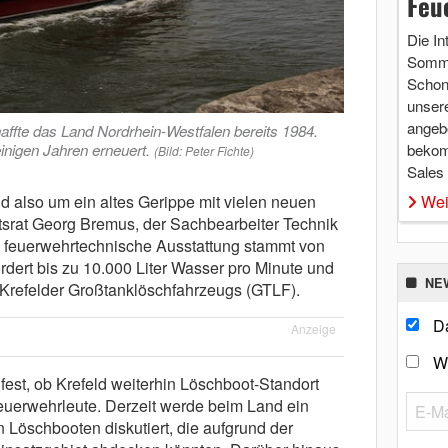
Feu
Die In
Somme
Schon 
unsere
angebo
ffte das Land Nordrhein-Westfalen bereits 1984.
inigen Jahren erneuert.
bekom
(Bild: Peter Fichte)
Sales
d also um ein altes Gerippe mit vielen neuen
Wei
srat Georg Bremus, der Sachbearbeiter Technik
e feuerwehrtechnische Ausstattung stammt von
ert bis zu 10.000 Liter Wasser pro Minute und
NE
 Krefelder Großtanklöschfahrzeugs (GTLF).
Da
Anzeige
W
t fest, ob Krefeld weiterhin Löschboot-Standort
 Feuerwehrleute. Derzeit werde beim Land ein
Löschbooten diskutiert, die aufgrund der