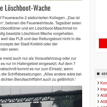
zte Löschboot-Wache
 Feuerwache 2 stationierten Kollegen. „Das ist
on“, betonen die Feuerwehrleute. Tagsüber seien
chbootführer und ein Löschboot-Maschinist im
ndig besetzte Löschboot-Wache vorgehalten.
, weil das FLB und das Rettungsboot nicht in die
n­zepte der Stadt Krefeld oder der
nden seien.
 meist auch nur als Vorausfahrzeug oder zur
 es nur im Hafengebiet eingesetzt. Auf dem 7
nabschnitt kommt es nur zum Einsatz, wenn
 die Schiffsbesatzungen. „Alles andere wäre bei
SE
ichten Berufsschifffahrt auch zu gefährlich.“
Kon
Imp
AG
AGB