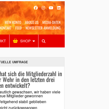
MEIN KONTO
ABOUT US
MEDIA-DATEN
KONTAKT
FEED
NEWSLETTER-ANMELDUNG
RKT
SHOP
Alles
Shop
SUCHEN
TUELLE UMFRAGE
hat sich die Mitgliederzahl in
r Wehr in den letzten drei
en entwickelt?
eutlich gewachsen, wir haben viele
eue Mitglieder gewonnen
eitgehend stabil geblieben
eicht zurückgegangen