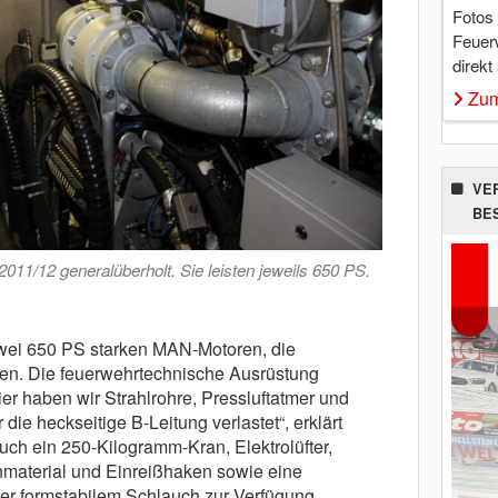
Fotos
Feuer
direkt
Zum
VE
BE
1/12 generalüberholt. Sie leisten jeweils 650 PS.
wei 650 PS starken MAN-Motoren, die
en. Die feuerwehrtechnische Ausrüstung
ier haben wir Strahlrohre, Pressluftatmer und
ie heckseitige B-Leitung verlastet“, erklärt
h ein 250-Kilogramm-Kran, Elektrolüfter,
chmaterial und Einreißhaken sowie eine
ter formstabilem Schlauch zur Verfügung.