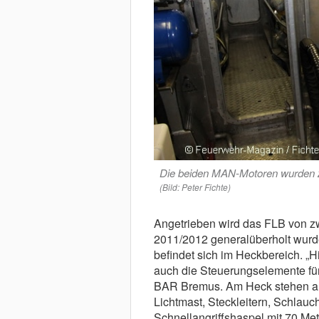
Die beiden MAN-Motoren wurden 201
(Bild: Peter Fichte)
Angetrieben wird das FLB von z
2011/2012 generalüberholt wurd
befindet sich im Heckbereich. „H
auch die Steuerungselemente für d
BAR Bremus. Am Heck stehen auc
Lichtmast, Steckleitern, Schlau
Schnellangriffshaspel mit 70 Me