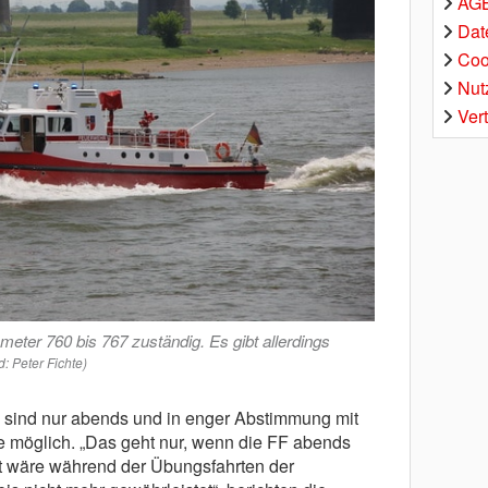
AGB
Dat
Coo
Nut
Ver
ometer 760 bis 767 zuständig. Es gibt allerdings
d: Peter Fichte)
sind nur abends und in enger Abstimmung mit
le möglich. „Das geht nur, wenn die FF abends
st wäre während der Übungsfahrten der