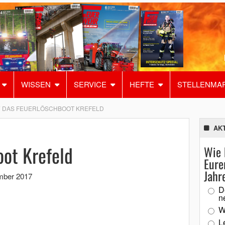
WISSEN
SERVICE
HEFTE
STELLENMA
DAS FEUERLÖSCHBOOT KREFELD
AK
ot Krefeld
Wie 
Eure
Jahr
mber 2017
D
n
W
L