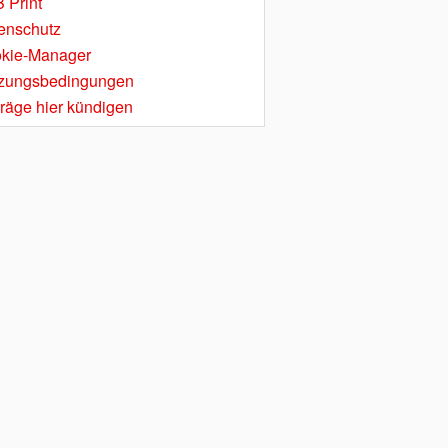
 Print
enschutz
kie-Manager
zungsbedingungen
träge hier kündigen