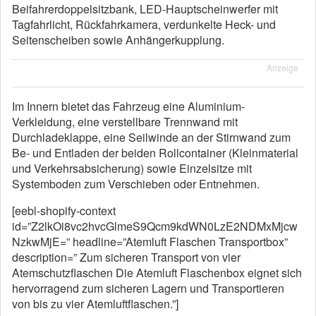
Beifahrerdoppelsitzbank, LED-Hauptscheinwerfer mit
Tagfahrlicht, Rückfahrkamera, verdunkelte Heck- und
Seitenscheiben sowie Anhängerkupplung.
Anzeige
Im Innern bietet das Fahrzeug eine Aluminium-
Verkleidung, eine verstellbare Trennwand mit
Durchladeklappe, eine Seilwinde an der Stirnwand zum
Be- und Entladen der beiden Rollcontainer (Kleinmaterial
und Verkehrsabsicherung) sowie Einzelsitze mit
Systemboden zum Verschieben oder Entnehmen.
[eebl-shopify-context
id=”Z2lkOi8vc2hvcGlmeS9Qcm9kdWN0LzE2NDMxMjcw
NzkwMjE=” headline=”Atemluft Flaschen Transportbox”
description=” Zum sicheren Transport von vier
Atemschutzflaschen Die Atemluft Flaschenbox eignet sich
hervorragend zum sicheren Lagern und Transportieren
von bis zu vier Atemluftflaschen.”]