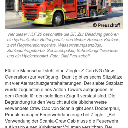
Vier dieser HLF 20 beschaffte die BF. Zur Beladung gehören
ein hydraulischer Rettungssatz von Weber Rescue, Kühlbox,
zwei Regenerationsgeräte, Wasserrettungsanzüge,
Schlauchtragekörbe, Schlauchpaket, Schnellangriffsverteiler
und ein Hygieneboard. Foto: Olaf Preuschoff
Für die Mannschaft steht eine Ziegler Z-Cab NG (New
Generation) zur Verfügung. Damit gibt es sechs Sitzplätze
mit vier Atemschutzgerätehalterungen. Der siebte Sitzplatz
wurde zugunsten eines Action-Towers aufgegeben, in
dem Geräte für den sofortigen Zugriff verstaut sind. Die
Begründung für den Verzicht auf die üblicherweise
verwendete Crew Cab von Scania gibt Jens Dobberphul,
Produktmanager Feuerwehrfahrzeuge bei Ziegler: „Bei
Verwendung der Scania-Crew Cab muss die Feuerwehr
auf knapp einen Kubikmeter Volumen verzichten. Bei