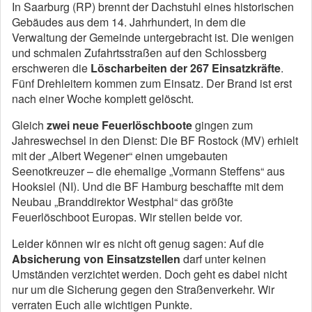
In Saarburg (RP) brennt der Dachstuhl eines historischen
Gebäudes aus dem 14. Jahrhundert, in dem die
Verwaltung der Gemeinde untergebracht ist. Die wenigen
und schmalen Zufahrtsstraßen auf den Schlossberg
erschweren die
Löscharbeiten der 267 Einsatzkräfte
.
Fünf Drehleitern kommen zum Einsatz. Der Brand ist erst
nach einer Woche komplett gelöscht.
Gleich
zwei neue Feuerlöschboote
gingen zum
Jahreswechsel in den Dienst: Die BF Rostock (MV) erhielt
mit der „Albert Wegener“ einen umgebauten
Seenotkreuzer – die ehemalige „Vormann Steffens“ aus
Hooksiel (NI). Und die BF Hamburg beschaffte mit dem
Neubau „Branddirektor Westphal“ das größte
Feuerlöschboot Europas. Wir stellen beide vor.
Leider können wir es nicht oft genug sagen: Auf die
Absicherung von Einsatzstellen
darf unter keinen
Umständen verzichtet werden. Doch geht es dabei nicht
nur um die Sicherung gegen den Straßenverkehr. Wir
verraten Euch alle wichtigen Punkte.