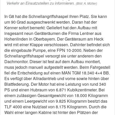
Verkehr an Einsatzstellen zu informieren.
(Bild: A. Müller)
In G8 hat die Schnellangriffshaspel ihren Platz. Sie kann
um 90 Grad ausgeschwenkt werden. Daran hat der
Kenner sofort bemerkt: Geliefert hat den Aufbau mit
insgesamt neun Geräteräumen die Firma Lentner aus
Hohenlinden in Oberbayern. Der Geräteraum am Heck
wird mit einer Klappe verschlossen. Dahinter befindet sich
die eingebaute Pumpe, eine FPN 10-2000. Neben der
Schnellangriffshaspel versorgt sie unter anderem den
Dachmonitor. Dieser ist fest auf dem Aufbau montiert,
muss jedoch manuell aufgestellt werden. Beim Fahrgestell
fiel die Entscheidung auf einen MAN TGM 18.340 4×4 BB.
Es verfügt über Allradantrieb und vorne sowie hinten über
Blattfederung. Der Motor hat eine Leistung von rund 340
PS und einen Hubraum von 6.871 Kubikzentimeter. Bei
einem zulässigen Gesamtgewicht von 18.000 Kilogramm
und einem Leergewicht von 9.825 Kilogramm besitzt das
TLF 4000 eine Nutzlast von 8.175 Kilogramm. Durch die
Wahl einer langen Kabine ist hinter den Plätzen der