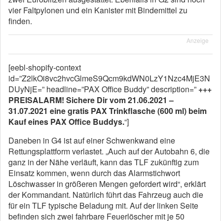
vier Faltpylonen und ein Kanister mit Bindemittel zu
finden.
Anzeige
[eebl-shopify-context
id=”Z2lkOi8vc2hvcGlmeS9Qcm9kdWN0LzY1Nzc4MjE3N
DUyNjE=” headline=”PAX Office Buddy” description=”
+++
PREISALARM! Sichere Dir vom 21.06.2021 –
31.07.2021 eine gratis PAX Trinkflasche (600 ml) beim
Kauf eines PAX Office Buddys.
“]
Daneben in G4 ist auf einer Schwenkwand eine
Rettungsplattform verlastet. „Auch auf der Autobahn 6, die
ganz in der Nähe verläuft, kann das TLF zukünftig zum
Einsatz kommen, wenn durch das Alarmstichwort
Löschwasser in größeren Mengen gefordert wird“, erklärt
der Kommandant. Natürlich führt das Fahrzeug auch die
für ein TLF typische Beladung mit. Auf der linken Seite
befinden sich zwei fahrbare Feuerlöscher mit je 50