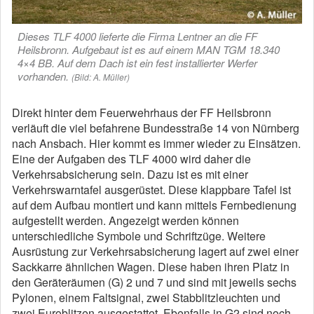
Dieses TLF 4000 lieferte die Firma Lentner an die FF
Heilsbronn. Aufgebaut ist es auf einem MAN TGM 18.340
4×4 BB. Auf dem Dach ist ein fest installierter Werfer
vorhanden.
(Bild: A. Müller)
Direkt hinter dem Feuerwehrhaus der FF Heilsbronn
verläuft die viel befahrene Bundesstraße 14 von Nürnberg
nach Ansbach. Hier kommt es immer wieder zu Einsätzen.
Eine der Aufgaben des TLF 4000 wird daher die
Verkehrsabsicherung sein. Dazu ist es mit einer
Verkehrswarntafel ausgerüstet. Diese klappbare Tafel ist
auf dem Aufbau montiert und kann mittels Fernbedienung
aufgestellt werden. Angezeigt werden können
unterschiedliche Symbole und Schriftzüge. Weitere
Ausrüstung zur Verkehrsabsicherung lagert auf zwei einer
Sackkarre ähnlichen Wagen. Diese haben ihren Platz in
den Geräteräumen (G) 2 und 7 und sind mit jeweils sechs
Pylonen, einem Faltsignal, zwei Stabblitzleuchten und
zwei Euroblitzen ausgestattet. Ebenfalls in G2 sind noch