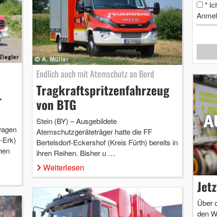
Ic
*
Anmel
Endlich auch mit Atemschutz an Bord
Tragkraftspritzenfahrzeug
-
von BTG
Stein (BY) – Ausgebildete
wagen
Atemschutzgeräteträger hatte die FF
-Erk)
Bertelsdorf-Eckershof (Kreis Fürth) bereits in
chen
ihren Reihen. Bisher u …
Weiterlesen
Jet
Über 
den W