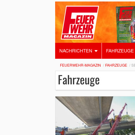
NACHRICHTEN
FAHRZEUGE
FEUERWEHR-MAGAZIN
FAHRZEUGE
S
Fahrzeuge