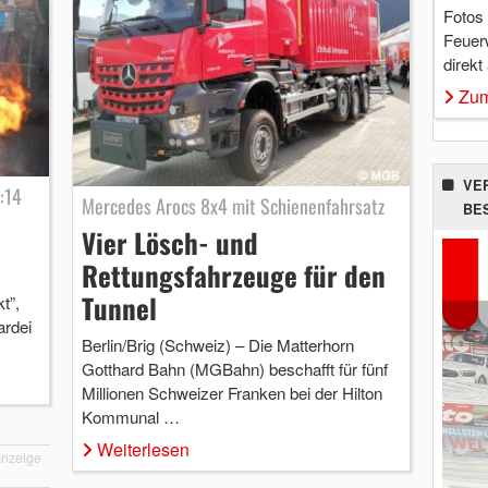
Fotos
Feuer
direkt
Zum
VE
:14
Mercedes Arocs 8x4 mit Schienenfahrsatz
BE
Vier Lösch- und
Rettungsfahrzeuge für den
Tunnel
t”,
rdei
Berlin/Brig (Schweiz) – Die Matterhorn
Gotthard Bahn (MGBahn) beschafft für fünf
Millionen Schweizer Franken bei der Hilton
Kommunal …
Weiterlesen
nzeige