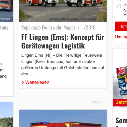
D
N
H
stung
Reportage Feuerwehr-Magazin 11/2018
FF Lingen (Ems): Konzept für
Umfra
Gerätewagen Logistik
Lingen Ems (NI) – Die Freiwillige Feuerwehr
Lingen (Kreis Emsland) hat für Einsätze
n
größeren Umfangs mit Gefahrstoffen und auf
um.
den …
rand
Weiterlesen
Anzeige
Som