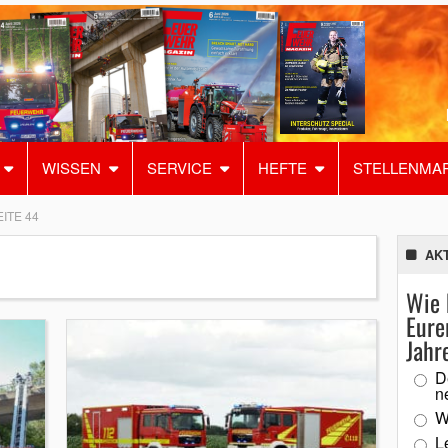
WISSEN
SERVICE
HEFTE
STELLENMA
EITE 44
AK
Wie 
Eure
Jahr
D
n
W
L