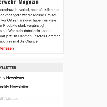
erwehr-Magazin
terschutz ist vorbei, aber pünktlich zum
r verlängern wir die Messe-Preise!
vor Ort in Hannover haben wir viele
r Produkte stark vergünstigt
ten. Wer nicht dabei sein konnte,
mt jetzt im Rahmen unseres Sommer-
 noch einmal die Chance.
terlesen
WSLETTER
ily Newsletter
eekly Newsletter