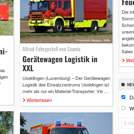
Feu
Die In
Somme
Schon 
unsere
angebo
bekom
Allrad-Fahrgestell von Scania
ni-
Sales
Gerätewagen Logistik in
Wei
XXL
das
igen
Useldingen (Luxemburg) – Der Gerätewagen
r
Logistik des Einsatzzentrums Useldingen ist
NE
mehr als nur ein Material-Transporter: Vie …
Da
Weiterlesen
W