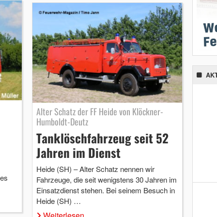
AK
Alter Schatz der FF Heide von Klöckner-
Humboldt-Deutz
Tanklöschfahrzeug seit 52
Jahren im Dienst
Heide (SH) – Alter Schatz nennen wir
ses
Fahrzeuge, die seit wenigstens 30 Jahren im
Einsatzdienst stehen. Bei seinem Besuch in
Heide (SH) …
Weiterlesen