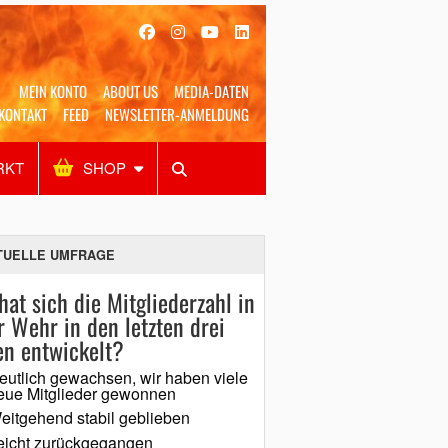
MEIN KONTO
ABOUT US
MEDIA-DATEN
KONTAKT
FEED
NEWSLETTER-ANMELDUNG
RKT
SHOP
Alles
Shop
SUCHEN
TUELLE UMFRAGE
hat sich die Mitgliederzahl in
r Wehr in den letzten drei
en entwickelt?
eutlich gewachsen, wir haben viele
eue Mitglieder gewonnen
eitgehend stabil geblieben
eicht zurückgegangen