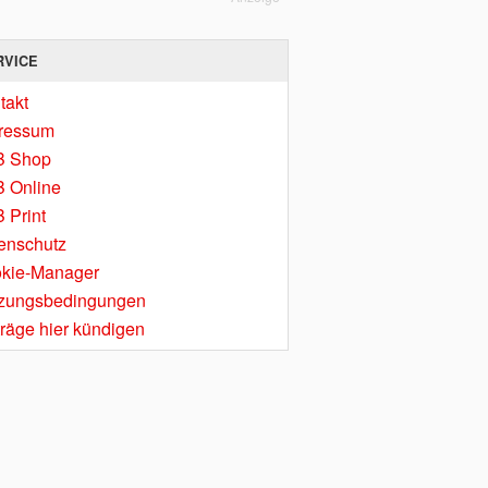
RVICE
takt
ressum
B Shop
 Online
 Print
enschutz
kie-Manager
zungsbedingungen
träge hier kündigen