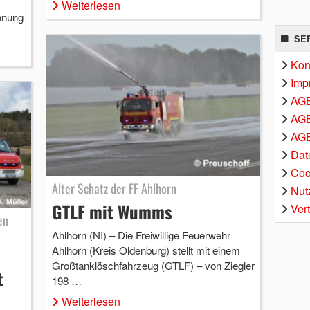
Weiterlesen
hnung
SE
Kon
Imp
AG
AGB
AGB
Dat
Coo
Alter Schatz der FF Ahlhorn
Nut
GTLF mit Wumms
Ver
en
Ahlhorn (NI) – Die Freiwillige Feuerwehr
Ahlhorn (Kreis Oldenburg) stellt mit einem
Großtanklöschfahrzeug (GTLF) – von Ziegler
t
198 …
Weiterlesen