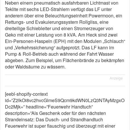
Neben einem pneumatisch ausfahrbaren Lichtmast von
Teklite mit sechs LED-Strahlern verfügt das LF unter
anderem über eine Beleuchtungseinheit Powermoon, ein
Rettungs- und Evakuierungssystem Rollgliss, eine
dreiteilige Schiebleiter und einen Stromerzeuger von
Geko mit einer Leistung von 8 kVA. Am Heck sind zwei
Ein-Personen-Haspeln (EPH) mit den Modulen „Schlauch“
und „Verkehrssicherung“ aufgeprotzt. Das LF kann im
Pump & Roll-Betrieb auch während der Fahrt Wasser
abgeben. Zum Beispiel, um Flächenbrände zu bekämpfen
oder Waldsäume zu wässern.
Anzeige
[eebl-shopify-context
id=”Z2lkOi8vc2hvcGlmeS9Qcm9kdWN0LzQ3NTAyMzgxO
Dc2Mjk=” headline=”Feuerwehr Handtuch”
description=”Als Geschenk oder für den nächsten
Strandeinsatz: Das Dusch- und Strandhandtuch
Feuerwehr ist super flauschig und überzeugt mit einer