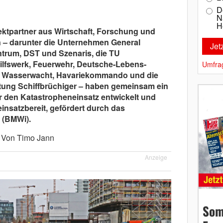
D
N
H
ktpartner aus Wirtschaft, Forschung und
n – darunter die Unternehmen General
trum, DST und Szenaris, die TU
ilfswerk, Feuerwehr, Deutsche-Lebens-
Umfra
ei, Wasserwacht, Havariekommando und die
ttung Schiffbrüchiger – haben gemeinsam ein
 den Katastropheneinsatz entwickelt und
einsatzbereit, gefördert durch das
 (BMWi).
Von Timo Jann
Anzeige
Som