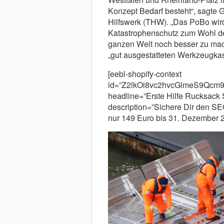
Konzept Bedarf besteht“, sagte 
Hilfswerk (THW). „Das PoBo wir
Katastrophenschutz zum Wohl de
ganzen Welt noch besser zu mac
„gut ausgestatteten Werkzeugkas
[eebl-shopify-context
id=”Z2lkOi8vc2hvcGlmeS9Q
headline=”Erste Hilfe Rucksack
description=”Sichere Dir den S
nur 149 Euro bis 31. Dezember 2