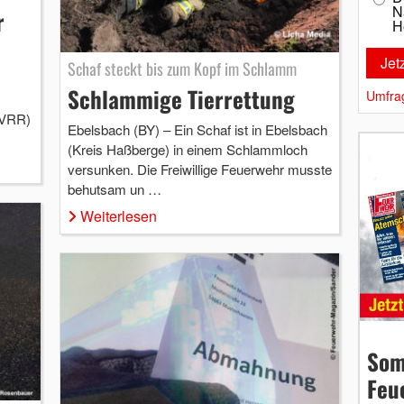
N
r
H
Schaf steckt bis zum Kopf im Schlamm
Schlammige Tierrettung
Umfra
 VRR)
Ebelsbach (BY) – Ein Schaf ist in Ebelsbach
(Kreis Haßberge) in einem Schlammloch
versunken. Die Freiwillige Feuerwehr musste
behutsam un …
Weiterlesen
Som
Feu