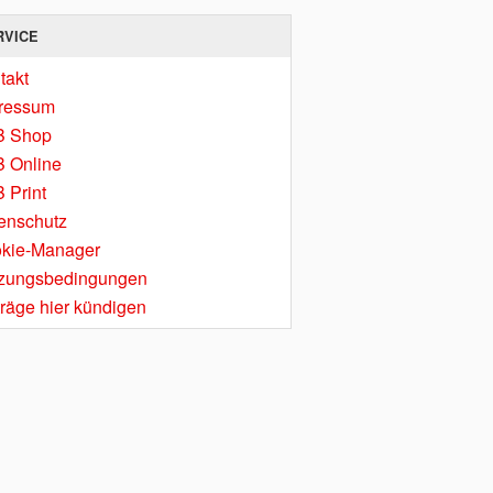
RVICE
takt
ressum
B Shop
 Online
 Print
enschutz
kie-Manager
zungsbedingungen
träge hier kündigen