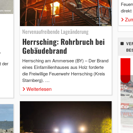
Feuer
direkt
Zum
Nervenaufreibende Lageänderung
Herrsching: Rohrbruch bei
VE
Gebäudebrand
BE
r
Herrsching am Ammersee (BY) – Der Brand
t der
eines Einfamilienhauses aus Holz forderte
die Freiwillige Feuerwehr Herrsching (Kreis
Starnberg). …
Weiterlesen