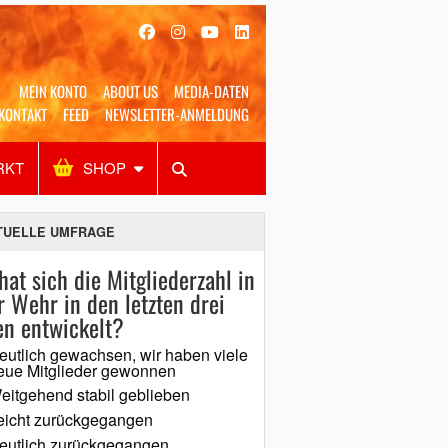
MEIN KONTO
ABOUT US
MEDIA-DATEN
KONTAKT
FEED
NEWSLETTER-ANMELDUNG
RKT
SHOP
Alles
Shop
SUCHEN
TUELLE UMFRAGE
hat sich die Mitgliederzahl in
r Wehr in den letzten drei
en entwickelt?
eutlich gewachsen, wir haben viele
eue Mitglieder gewonnen
eitgehend stabil geblieben
eicht zurückgegangen
eutlich zurückgegangen,