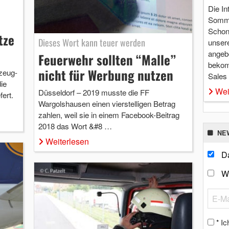
Die In
Somme
Schon 
tze
Dieses Wort kann teuer werden
unsere
angebo
Feuerwehr sollten “Malle”
bekom
nicht für Werbung nutzen
zeug-
Sales
ie
Wei
Düsseldorf – 2019 musste die FF
ert.
Wargolshausen einen vierstelligen Betrag
zahlen, weil sie in einem Facebook-Beitrag
2018 das Wort &#8 …
NE
Weiterlesen
Da
W
Ic
*