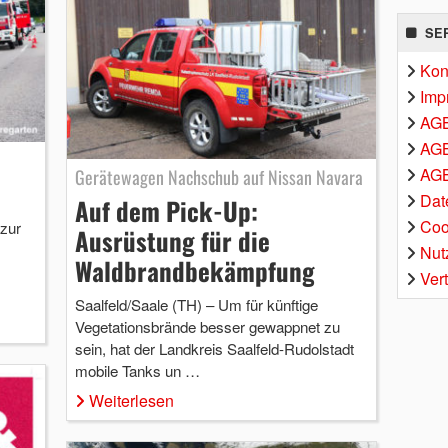
SE
Kon
Imp
AG
AGB
AGB
Gerätewagen Nachschub auf Nissan Navara
Dat
Auf dem Pick-Up:
Coo
zur
Ausrüstung für die
Nut
Waldbrandbekämpfung
Ver
Saalfeld/Saale (TH) – Um für künftige
Vegetationsbrände besser gewappnet zu
sein, hat der Landkreis Saalfeld-Rudolstadt
mobile Tanks un …
Weiterlesen