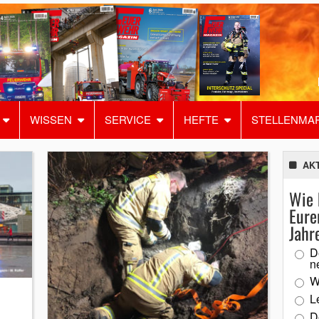
WISSEN
SERVICE
HEFTE
STELLENMA
AK
Wie 
Eure
Jahr
D
n
W
L
D