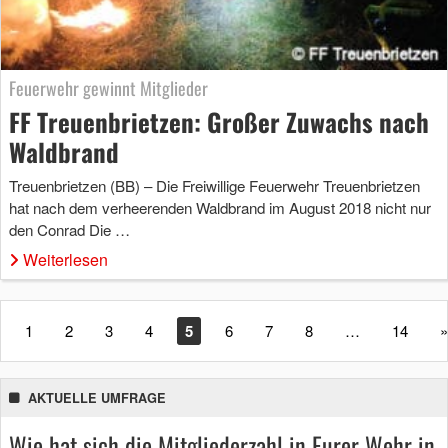
Feuerwehr gewinnt Mitglieder
FF Treuenbrietzen: Großer Zuwachs nach
Waldbrand
Treuenbrietzen (BB) – Die Freiwillige Feuerwehr Treuenbrietzen
hat nach dem verheerenden Waldbrand im August 2018 nicht nur
den Conrad Die …
Weiterlesen
1
2
3
4
5
6
7
8
…
14
»
AKTUELLE UMFRAGE
Wie hat sich die Mitgliederzahl in Eurer Wehr in