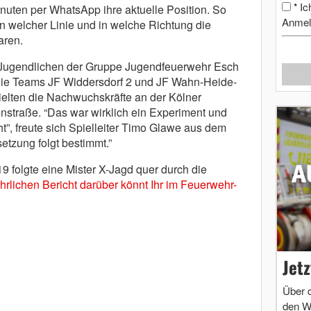
Ic
*
nuten per WhatsApp ihre aktuelle Position. So
Anmel
 in welcher Linie und in welche Richtung die
aren.
 Jugendlichen der Gruppe Jugendfeuerwehr Esch
 die Teams JF Widdersdorf 2 und JF Wahn-Heide-
ielten die Nachwuchskräfte an der Kölner
straße. “Das war wirklich ein Experiment und
t”, freute sich Spielleiter Timo Glawe aus dem
etzung folgt bestimmt.”
9 folgte eine Mister X-Jagd quer durch die
rlichen Bericht darüber könnt Ihr im Feuerwehr-
Jet
Über 
den W