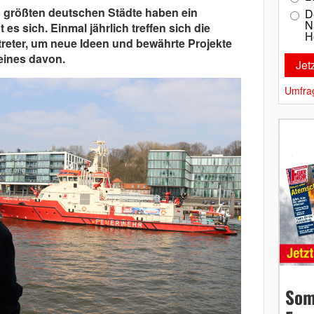
 größten deutschen Städte haben ein
D
N
s sich. Einmal jährlich treffen sich die
H
treter, um neue Ideen und bewährte Projekte
eines davon.
Umfra
Som