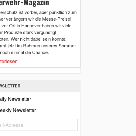
erwehr-Magazin
terschutz ist vorbei, aber pünktlich zum
r verlängern wir die Messe-Preise!
vor Ort in Hannover haben wir viele
r Produkte stark vergünstigt
ten. Wer nicht dabei sein konnte,
mt jetzt im Rahmen unseres Sommer-
 noch einmal die Chance.
terlesen
WSLETTER
ily Newsletter
eekly Newsletter