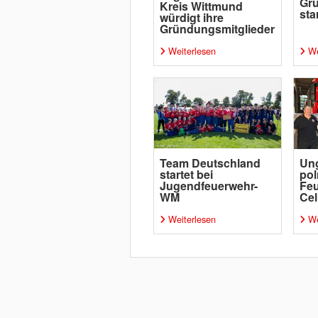
Gru
Kreis Wittmund
sta
würdigt ihre
Gründungsmitglieder
Weiterlesen
We
Team Deutschland
Un
startet bei
pol
Jugendfeuerwehr-
Feu
WM
Cel
Weiterlesen
We