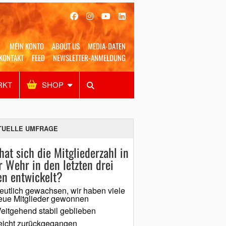
MEIN KONTO
ABOUT US
MEDIA-DATEN
KONTAKT
FEED
NEWSLETTER-ANMELDUNG
RKT
SHOP
Alles
Shop
SUCHEN
TUELLE UMFRAGE
hat sich die Mitgliederzahl in
r Wehr in den letzten drei
en entwickelt?
eutlich gewachsen, wir haben viele
eue Mitglieder gewonnen
eitgehend stabil geblieben
eicht zurückgegangen