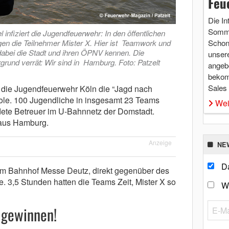
Feu
Die In
Somme
 infiziert die Jugendfeuerwehr: In den öffentlichen
gen die Teilnehmer Mister X. Hier ist Teamwork und
Schon 
 dabei die Stadt und ihren ÖPNV kennen. Die
unsere
rgrund verrät: Wir sind in Hamburg. Foto: Patzelt
angebo
bekom
Sales
e die Jugendfeuerwehr Köln die “Jagd nach
ole. 100 Jugendliche in insgesamt 23 Teams
Wei
idete Betreuer im U-Bahnnetz der Domstadt.
 aus Hamburg.
Anzeige
NE
Da
, am Bahnhof Messe Deutz, direkt gegenüber des
. 3,5 Stunden hatten die Teams Zeit, Mister X so
W
 gewinnen!