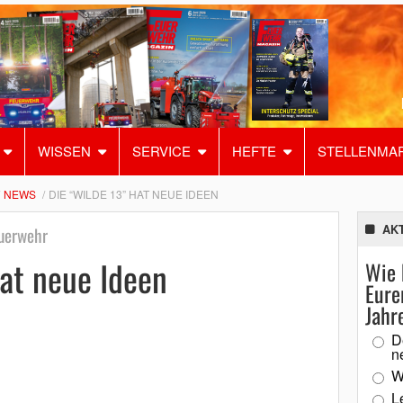
WISSEN
SERVICE
HEFTE
STELLENMA
NEWS
DIE “WILDE 13” HAT NEUE IDEEN
AK
uerwehr
at neue Ideen
Wie 
Eure
Jahr
D
n
W
L