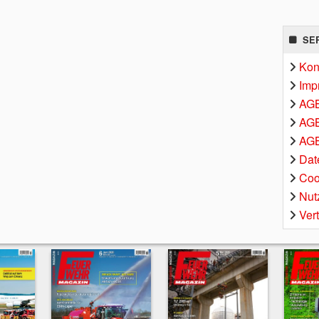
SE
Kon
Imp
AG
AGB
AGB
Dat
Coo
Nut
Ver