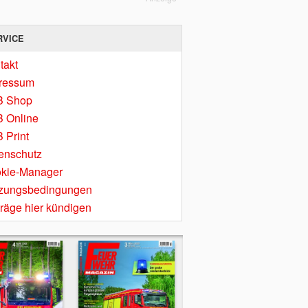
RVICE
takt
ressum
B Shop
 Online
 Print
enschutz
kie-Manager
zungsbedingungen
träge hier kündigen