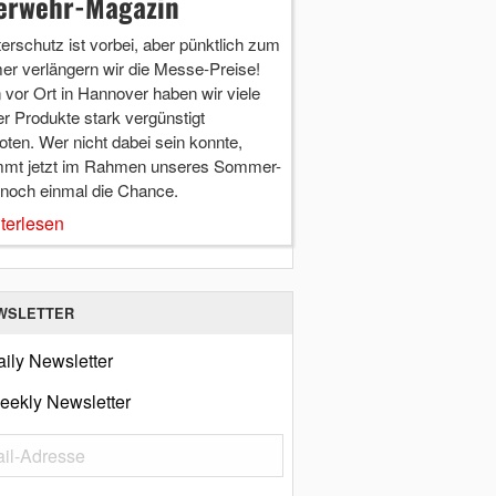
erwehr-Magazin
terschutz ist vorbei, aber pünktlich zum
r verlängern wir die Messe-Preise!
vor Ort in Hannover haben wir viele
r Produkte stark vergünstigt
ten. Wer nicht dabei sein konnte,
mt jetzt im Rahmen unseres Sommer-
 noch einmal die Chance.
terlesen
WSLETTER
ily Newsletter
eekly Newsletter