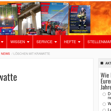
WISSEN
SERVICE
HEFTE
STELLENMA
NEWS
LÖSCHEN MIT KRAWATTE
AK
watte
Wie 
Eure
Jahr
D
n
W
L