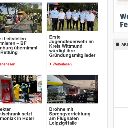
Erste
i Leitstellen
Jugendfeuerwehr im
rmieren – BF
AK
Kreis Wittmund
mburg übernimmt
würdigt ihre
 Rettung
Gründungsmitglieder
iterlesen
Weiterlesen
ekter
Drohne mit
lschrank setzt
Sprengvorrichtung
oniak in Hotel
am Flughafen
Leipzig/Halle