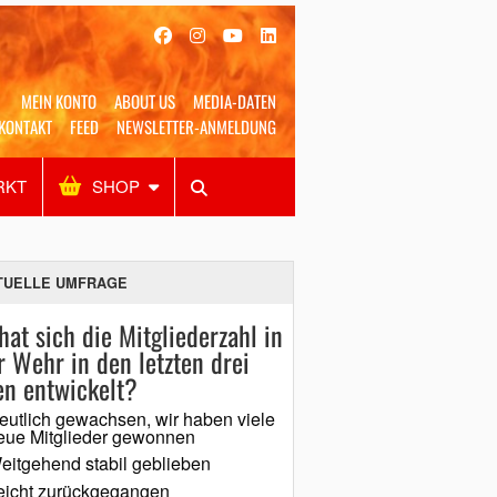
MEIN KONTO
ABOUT US
MEDIA-DATEN
KONTAKT
FEED
NEWSLETTER-ANMELDUNG
RKT
SHOP
Alles
Shop
SUCHEN
TUELLE UMFRAGE
hat sich die Mitgliederzahl in
r Wehr in den letzten drei
en entwickelt?
eutlich gewachsen, wir haben viele
eue Mitglieder gewonnen
eitgehend stabil geblieben
eicht zurückgegangen