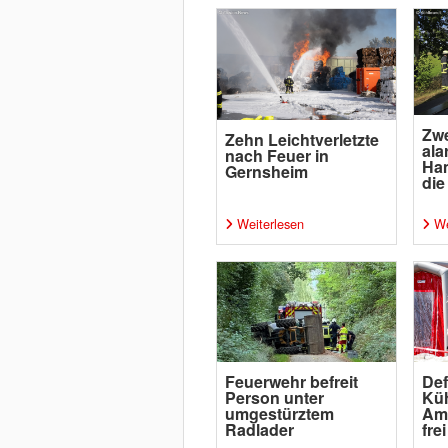
Zwe
Zehn Leichtverletzte
ala
nach Feuer in
Ha
Gernsheim
die
Weiterlesen
We
Feuerwehr befreit
Def
Person unter
Küh
umgestürztem
Amm
Radlader
frei