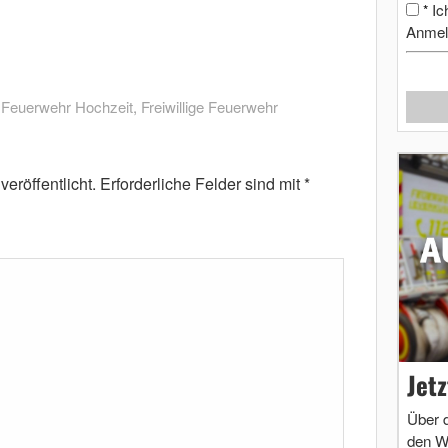
Ic
*
Anmel
,
Feuerwehr Hochzeit
,
Freiwillige Feuerwehr
eröffentlicht.
Erforderliche Felder sind mit
*
Jet
Über 
den W