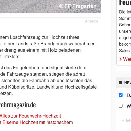
Feu
Die In
Somme
Anzeige
Schon 
unsere
inem Löschfahrzeug zur Hochzeit ihres
angebo
uf einer Landstraße Brandgeruch wahrnahmen.
bekom
er drang aus einem mit Holz beladenen
Sales
 Traktors.
Wei
st das Folgetonhorn und signalisierte dem
eide Fahrzeuge standen, stiegen die adrett
 sicherten die Fahrbahn ab und löschten das
NE
 und Kübelspritze. Landwirt und Hochzeitsgäste
setzen.
Da
wehrmagazin.de
W
Alles zur Feuerwehr-Hochzeit
 Eiserne Hochzeit mit historischem