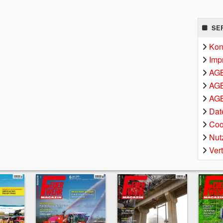
SE
Kon
Imp
AG
AGB
AGB
Dat
Coo
Nut
Ver