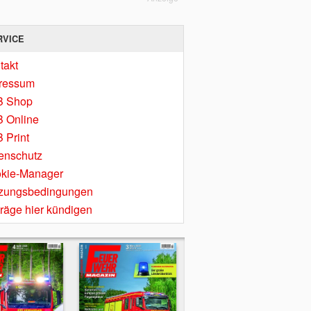
RVICE
takt
ressum
B Shop
 Online
 Print
enschutz
kie-Manager
zungsbedingungen
träge hier kündigen